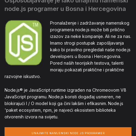
Osposobljavanje je lako unajmiti namenski
node.js programer u Bosna i Hercegovina
Pronalaženje i zadržavanje namenskog
programera node.js može biti prilično
izazov za neke kompanije. Ali ne za nas.
Imamo strogi postupak zapošljavanja
kako bi pravilno pregledali naše node.js
developers u Bosna i Hercegovina.
Pored naših teorijskih testova, talenti
moraju pokazati praktične i praktične
razvojne iskustvo.
Node.js® je JavaScript runtime izgrađen na Chromeovom V8
JavaScript programu. Node.js koristi događaj usmeren, ne
blokirajući I / O model koji ga čini lakšim i efikasnim. Node.js
'paket ecosystem, npm, je najveći ekosistem biblioteka
otvorenih izvora na svijetu.
UNAJMITE NAMJENSKI NODE.JS PROGRAMER