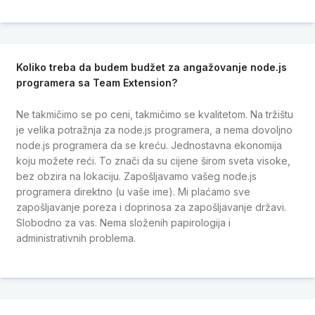
Koliko treba da budem budžet za angažovanje node.js
programera sa Team Extension?
Ne takmičimo se po ceni, takmičimo se kvalitetom. Na tržištu
je velika potražnja za node.js programera, a nema dovoljno
node.js programera da se kreću. Jednostavna ekonomija
koju možete reći. To znači da su cijene širom sveta visoke,
bez obzira na lokaciju. Zapošljavamo vašeg node.js
programera direktno (u vaše ime). Mi plaćamo sve
zapošljavanje poreza i doprinosa za zapošljavanje državi.
Slobodno za vas. Nema složenih papirologija i
administrativnih problema.