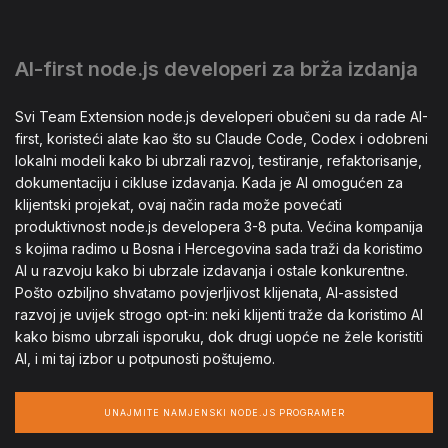
AI-first node.js developeri za brža izdanja
Svi Team Extension node.js developeri obučeni su da rade AI-
first, koristeći alate kao što su Claude Code, Codex i odobreni
lokalni modeli kako bi ubrzali razvoj, testiranje, refaktorisanje,
dokumentaciju i cikluse izdavanja. Kada je AI omogućen za
klijentski projekat, ovaj način rada može povećati
produktivnost node.js developera 3-8 puta. Većina kompanija
s kojima radimo u Bosna i Hercegovina sada traži da koristimo
AI u razvoju kako bi ubrzale izdavanja i ostale konkurentne.
Pošto ozbiljno shvatamo povjerljivost klijenata, AI-assisted
razvoj je uvijek strogo opt-in: neki klijenti traže da koristimo AI
kako bismo ubrzali isporuku, dok drugi uopće ne žele koristiti
AI, i mi taj izbor u potpunosti poštujemo.
UNAJMITE NAMJENSKI NODE.JS PROGRAMER