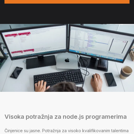
Visoka potražnja za node.js programerima
Činjenice su jasne. Potražnja za visoko kvalifikovanim talentima