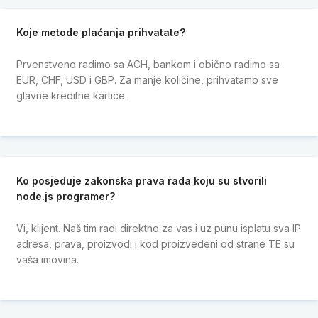
Koje metode plaćanja prihvatate?
Prvenstveno radimo sa ACH, bankom i obično radimo sa
EUR, CHF, USD i GBP. Za manje količine, prihvatamo sve
glavne kreditne kartice.
Ko posjeduje zakonska prava rada koju su stvorili
node.js programer?
Vi, klijent. Naš tim radi direktno za vas i uz punu isplatu sva IP
adresa, prava, proizvodi i kod proizvedeni od strane TE su
vaša imovina.