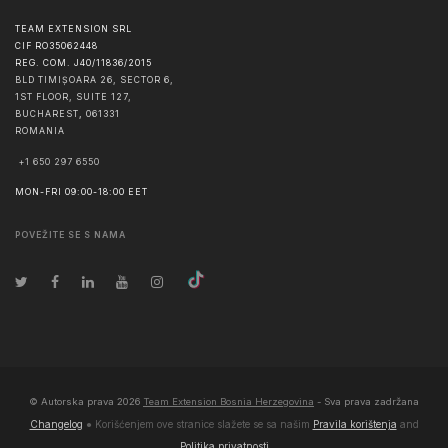
TEAM EXTENSION SRL
CIF RO35062448
REG. COM. J40/11836/2015
BLD TIMIȘOARA 26, SECTOR 6,
1ST FLOOR, SUITE 127,
BUCHAREST
,
061331
ROMANIA
+1 650 297 6550
MON-FRI 09:00-18:00 EET
POVEŽITE SE S NAMA
© Autorska prava
2026
Team Extension Bosnia Herzegovina
- Sva prava zadržana
Changelog
● Korišćenjem ove stranice slažete se sa našim
Pravila korištenja
and
Politika privatnosti