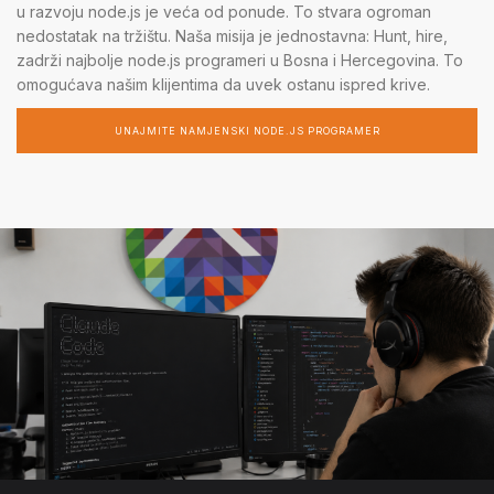
u razvoju node.js je veća od ponude. To stvara ogroman
nedostatak na tržištu. Naša misija je jednostavna: Hunt, hire,
zadrži najbolje node.js programeri u Bosna i Hercegovina. To
omogućava našim klijentima da uvek ostanu ispred krive.
UNAJMITE NAMJENSKI NODE.JS PROGRAMER