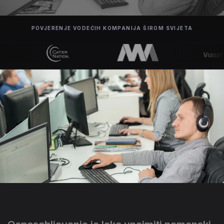
POVJERENJE VODEĆIH KOMPANIJA ŠIROM SVIJETA