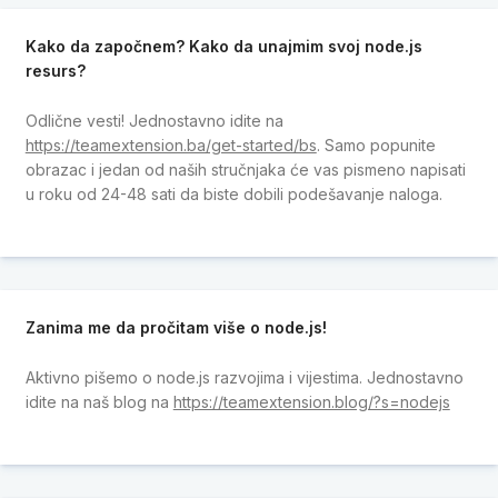
Kako da započnem? Kako da unajmim svoj node.js
resurs?
Odlične vesti! Jednostavno idite na
https://teamextension.ba/get-started/bs
. Samo popunite
obrazac i jedan od naših stručnjaka će vas pismeno napisati
u roku od 24-48 sati da biste dobili podešavanje naloga.
Zanima me da pročitam više o node.js!
Aktivno pišemo o node.js razvojima i vijestima. Jednostavno
idite na naš blog na
https://teamextension.blog/?s=nodejs