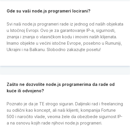
Gde su vaši node.js programeri locirani?
Svi naši node.js programeri rade iz jednog od naših objekata
u Istočnoj Evropi. Ovo je za garantovanje IP-a, sigurnosti,
znanja i znanja o vlasničkom kodu i imovini naših klijenata.
Imamo objekte u većini istočne Evrope, posebno u Rumuniji,
Ukrajini i na Balkanu. Slobodno zakazujte posetu!
Zašto ne dozvolite node.js programerima da rade od
kuće ili odvojeno?
Poznato je da je TE strogo siguran. Daljinski rad i freelancing
su odlični kao koncept, ali naši klijenti, kompanija Fortune
500 i naročito vlade, veoma žele da obezbede sigurnost IP-
a na osnovu kojih rade njihovi node.js programeri.