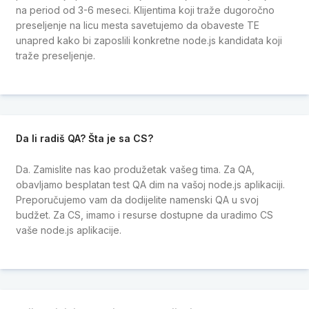
na period od 3-6 meseci. Klijentima koji traže dugoročno
preseljenje na licu mesta savetujemo da obaveste TE
unapred kako bi zaposlili konkretne node.js kandidata koji
traže preseljenje.
Da li radiš QA? Šta je sa CS?
Da. Zamislite nas kao produžetak vašeg tima. Za QA,
obavljamo besplatan test QA dim na vašoj node.js aplikaciji.
Preporučujemo vam da dodijelite namenski QA u svoj
budžet. Za CS, imamo i resurse dostupne da uradimo CS
vaše node.js aplikacije.