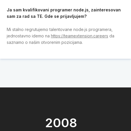
Ja sam kvalifikovani programer node.js, zainteresovan
sam za rad sa TE. Gde se prijavljujem?
Mi stalno regrutujemo talentovane node.js programera,
jednostavno idemo na
https://teamextension.careers
da
saznamo o našim otvorenim pozicijama.
2008