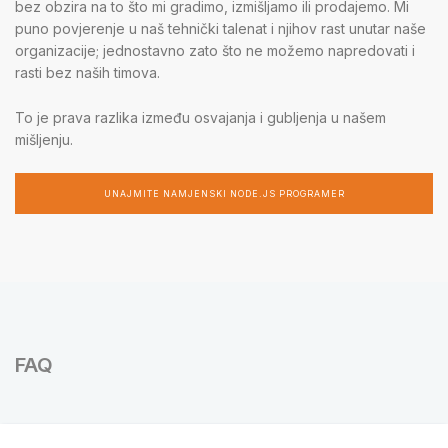
bez obzira na to što mi gradimo, izmišljamo ili prodajemo. Mi
puno povjerenje u naš tehnički talenat i njihov rast unutar naše
organizacije; jednostavno zato što ne možemo napredovati i
rasti bez naših timova.
To je prava razlika između osvajanja i gubljenja u našem
mišljenju.
UNAJMITE NAMJENSKI NODE.JS PROGRAMER
FAQ