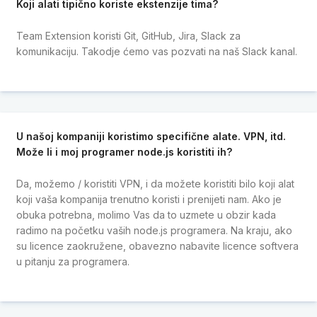
Koji alati tipično koriste ekstenzije tima?
Team Extension koristi Git, GitHub, Jira, Slack za
komunikaciju. Takodje ćemo vas pozvati na naš Slack kanal.
U našoj kompaniji koristimo specifične alate. VPN, itd.
Može li i moj programer node.js koristiti ih?
Da, možemo / koristiti VPN, i da možete koristiti bilo koji alat
koji vaša kompanija trenutno koristi i prenijeti nam. Ako je
obuka potrebna, molimo Vas da to uzmete u obzir kada
radimo na početku vaših node.js programera. Na kraju, ako
su licence zaokružene, obavezno nabavite licence softvera
u pitanju za programera.