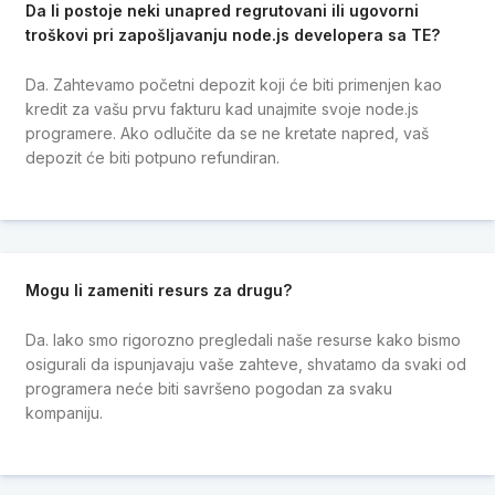
Da li postoje neki unapred regrutovani ili ugovorni
troškovi pri zapošljavanju node.js developera sa TE?
Da. Zahtevamo početni depozit koji će biti primenjen kao
kredit za vašu prvu fakturu kad unajmite svoje node.js
programere. Ako odlučite da se ne kretate napred, vaš
depozit će biti potpuno refundiran.
Mogu li zameniti resurs za drugu?
Da. Iako smo rigorozno pregledali naše resurse kako bismo
osigurali da ispunjavaju vaše zahteve, shvatamo da svaki od
programera neće biti savršeno pogodan za svaku
kompaniju.