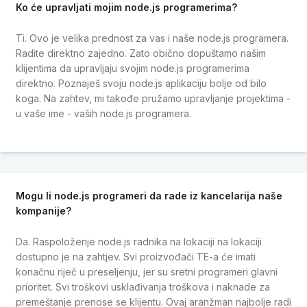
Ko će upravljati mojim node.js programerima?
Ti. Ovo je velika prednost za vas i naše node.js programera.
Radite direktno zajedno. Zato obično dopuštamo našim
klijentima da upravljaju svojim node.js programerima
direktno. Poznaješ svoju node.js aplikaciju bolje od bilo
koga. Na zahtev, mi takođe pružamo upravljanje projektima -
u vaše ime - vaših node.js programera.
Mogu li node.js programeri da rade iz kancelarija naše
kompanije?
Da. Raspoloženje node.js radnika na lokaciji na lokaciji
dostupno je na zahtjev. Svi proizvođači TE-a će imati
konačnu riječ u preseljenju, jer su sretni programeri glavni
prioritet. Svi troškovi usklađivanja troškova i naknade za
premeštanje prenose se klijentu. Ovaj aranžman najbolje radi