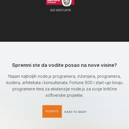
ISO 9001:2015
Spremni ste da vodite posao na nove visine?
Najam najboljih node.js programera, inženjera, programera,
kodera, arhitekata i konsultanata. Fortune 500 i start-upi biraju
programere tima za ekstenzije node.js za svoje kritične
softverske projekte.
POČNITE
KAKO TO RADI?