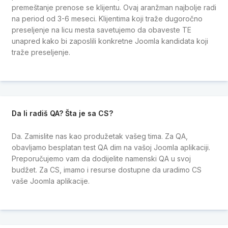
premeštanje prenose se klijentu. Ovaj aranžman najbolje radi
na period od 3-6 meseci. Klijentima koji traže dugoročno
preseljenje na licu mesta savetujemo da obaveste TE
unapred kako bi zaposlili konkretne Joomla kandidata koji
traže preseljenje.
Da li radiš QA? Šta je sa CS?
Da. Zamislite nas kao produžetak vašeg tima. Za QA,
obavljamo besplatan test QA dim na vašoj Joomla aplikaciji.
Preporučujemo vam da dodijelite namenski QA u svoj
budžet. Za CS, imamo i resurse dostupne da uradimo CS
vaše Joomla aplikacije.