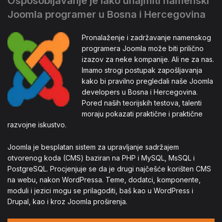
Osposobljavanje je lako unajmiti namenski
Joomla programer u Bosna i Hercegovina
Pronalaženje i zadržavanje namenskog
programera Joomla može biti prilično
izazov za neke kompanije. Ali ne za nas.
Imamo strogi postupak zapošljavanja
kako bi pravilno pregledali naše Joomla
developers u Bosna i Hercegovina.
Pored naših teorijskih testova, talenti
moraju pokazati praktične i praktične
razvojne iskustvo.
Joomla je besplatan sistem za upravljanje sadržajem
otvorenog koda (CMS) baziran na PHP i MySQL, MsSQL i
PostgreSQL. Procjenjuje se da je drugi najčešće korišten CMS
na webu, nakon WordPressa. Teme, dodatci, komponente,
moduli i jezici mogu se prilagoditi, baš kao u WordPress i
Drupal, kao i kroz Joomla proširenja.