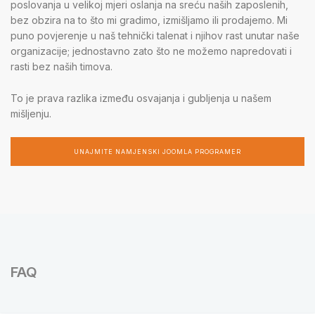
poslovanja u velikoj mjeri oslanja na sreću naših zaposlenih,
bez obzira na to što mi gradimo, izmišljamo ili prodajemo. Mi
puno povjerenje u naš tehnički talenat i njihov rast unutar naše
organizacije; jednostavno zato što ne možemo napredovati i
rasti bez naših timova.
To je prava razlika između osvajanja i gubljenja u našem
mišljenju.
UNAJMITE NAMJENSKI JOOMLA PROGRAMER
FAQ