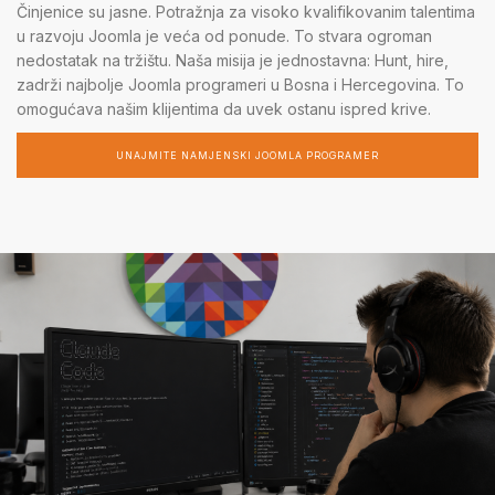
Činjenice su jasne. Potražnja za visoko kvalifikovanim talentima
u razvoju Joomla je veća od ponude. To stvara ogroman
nedostatak na tržištu. Naša misija je jednostavna: Hunt, hire,
zadrži najbolje Joomla programeri u Bosna i Hercegovina. To
omogućava našim klijentima da uvek ostanu ispred krive.
UNAJMITE NAMJENSKI JOOMLA PROGRAMER