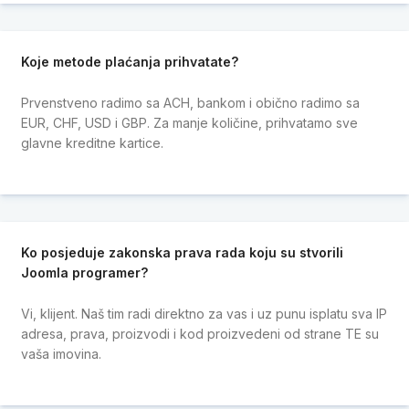
Koje metode plaćanja prihvatate?
Prvenstveno radimo sa ACH, bankom i obično radimo sa
EUR, CHF, USD i GBP. Za manje količine, prihvatamo sve
glavne kreditne kartice.
Ko posjeduje zakonska prava rada koju su stvorili
Joomla programer?
Vi, klijent. Naš tim radi direktno za vas i uz punu isplatu sva IP
adresa, prava, proizvodi i kod proizvedeni od strane TE su
vaša imovina.