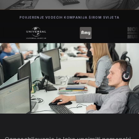
POVJERENJE VODEĆIH KOMPANIJA ŠIROM SVIJETA