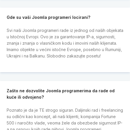
Gde su vaši Joomla programeri locirani?
Svi naši Joomla programeri rade iz jednog od naših objekata
u Istočnoj Evropi. Ovo je za garantovanje IP-a, sigurnosti,
znanja i znanja o vlasničkom kodu i imovini naših klijenata.
Imamo objekte u većini istočne Evrope, posebno u Rumuniji,
Ukrajini i na Balkanu. Slobodno zakazujte posetu!
Zašto ne dozvolite Joomla programerima da rade od
kuće ili odvojeno?
Poznato je da je TE strogo siguran. Daljinski rad i freelancing
su odlični kao koncept, ali naši klijenti, kompanija Fortune
500 i naročito vlade, veoma žele da obezbede sigurnost IP-
a na osnovu kojih rade njihovi Joomla programeri.