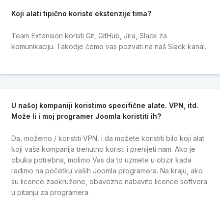
Koji alati tipično koriste ekstenzije tima?
Team Extension koristi Git, GitHub, Jira, Slack za
komunikaciju. Takodje ćemo vas pozvati na naš Slack kanal.
U našoj kompaniji koristimo specifične alate. VPN, itd.
Može li i moj programer Joomla koristiti ih?
Da, možemo / koristiti VPN, i da možete koristiti bilo koji alat
koji vaša kompanija trenutno koristi i prenijeti nam. Ako je
obuka potrebna, molimo Vas da to uzmete u obzir kada
radimo na početku vaših Joomla programera. Na kraju, ako
su licence zaokružene, obavezno nabavite licence softvera
u pitanju za programera.