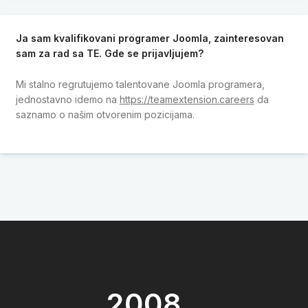
Ja sam kvalifikovani programer Joomla, zainteresovan
sam za rad sa TE. Gde se prijavljujem?
Mi stalno regrutujemo talentovane Joomla programera,
jednostavno idemo na
https://teamextension.careers
da
saznamo o našim otvorenim pozicijama.
2008