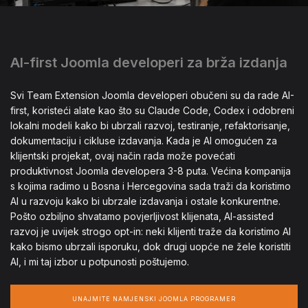
AI-first Joomla developeri za brža izdanja
Svi Team Extension Joomla developeri obučeni su da rade AI-
first, koristeći alate kao što su Claude Code, Codex i odobreni
lokalni modeli kako bi ubrzali razvoj, testiranje, refaktorisanje,
dokumentaciju i cikluse izdavanja. Kada je AI omogućen za
klijentski projekat, ovaj način rada može povećati
produktivnost Joomla developera 3-8 puta. Većina kompanija
s kojima radimo u Bosna i Hercegovina sada traži da koristimo
AI u razvoju kako bi ubrzale izdavanja i ostale konkurentne.
Pošto ozbiljno shvatamo povjerljivost klijenata, AI-assisted
razvoj je uvijek strogo opt-in: neki klijenti traže da koristimo AI
kako bismo ubrzali isporuku, dok drugi uopće ne žele koristiti
AI, i mi taj izbor u potpunosti poštujemo.
UNAJMITE NAMJENSKI JOOMLA PROGRAMER