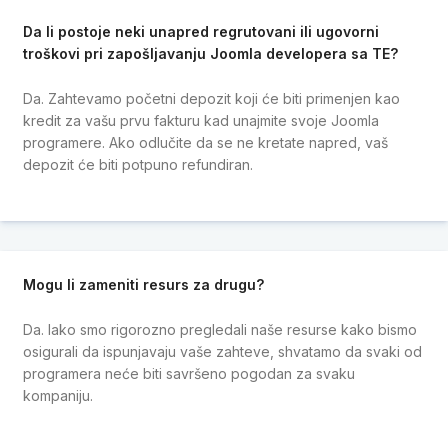
Da li postoje neki unapred regrutovani ili ugovorni
troškovi pri zapošljavanju Joomla developera sa TE?
Da. Zahtevamo početni depozit koji će biti primenjen kao
kredit za vašu prvu fakturu kad unajmite svoje Joomla
programere. Ako odlučite da se ne kretate napred, vaš
depozit će biti potpuno refundiran.
Mogu li zameniti resurs za drugu?
Da. Iako smo rigorozno pregledali naše resurse kako bismo
osigurali da ispunjavaju vaše zahteve, shvatamo da svaki od
programera neće biti savršeno pogodan za svaku
kompaniju.