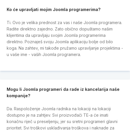
Ko će upravljati mojim Joomla programerima?
Ti. Ovo je velika prednost za vas i naše Joomla programera.
Radite direktno zajedno. Zato obično dopuštamo našim
klijentima da upravljaju svojim Joomla programerima
direktno. Poznaješ svoju Joomla aplikaciju bolje od bilo
koga. Na zahtev, mi takođe pružamo upravljanje projektima -
u vaše ime - vaših Joomla programera.
Mogu li Joomla programeri da rade iz kancelarija naše
kompanije?
Da. Raspoloženje Joomla radnika na lokaciji na lokaciji
dostupno je na zahtjev. Svi proizvođači TE-a će imati
konačnu riječ u preseljenju, jer su sretni programeri glavni
prioritet. Svi troškovi usklađivanja troškova i naknade za