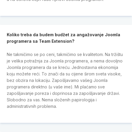
Koliko treba da budem budžet za angažovanje Joomla
programera sa Team Extension?
Ne takmičimo se po ceni, takmičimo se kvalitetom. Na tržištu
je velika potražnja za Joomla programera, a nema dovoljno
Joomla programera da se kreću. Jednostavna ekonomija
koju možete reći. To znači da su cijene širom sveta visoke,
bez obzira na lokaciju. Zapošljavamo vašeg Joomla
programera direktno (u vaše ime). Mi plaćamo sve
zapošljavanje poreza i doprinosa za zapošljavanje državi.
Slobodno za vas. Nema složenih papirologija i
administrativnih problema.