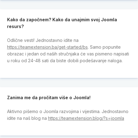
Kako da započnem? Kako da unajmim svoj Joomla
resurs?
Odlične vesti! Jednostavno idite na
https://teamextension.ba/get-started/bs
. Samo popunite
obrazac i jedan od naših stručnjaka će vas pismeno napisati
u roku od 24-48 sati da biste dobili podešavanje naloga.
Zanima me da pročitam više o Joomla!
Aktivno pišemo o Joomla razvojima i vijestima. Jednostavno
idite na naš blog na
https://teamextension.blog/?s=joomla