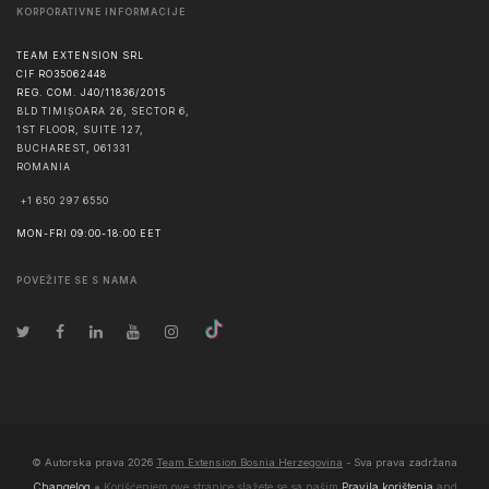
KORPORATIVNE INFORMACIJE
TEAM EXTENSION SRL
CIF RO35062448
REG. COM. J40/11836/2015
BLD TIMIȘOARA 26, SECTOR 6,
1ST FLOOR, SUITE 127,
BUCHAREST
,
061331
ROMANIA
+1 650 297 6550
MON-FRI 09:00-18:00 EET
POVEŽITE SE S NAMA
© Autorska prava
2026
Team Extension Bosnia Herzegovina
- Sva prava zadržana
Changelog
● Korišćenjem ove stranice slažete se sa našim
Pravila korištenja
and