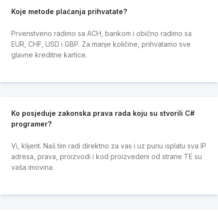
Koje metode plaćanja prihvatate?
Prvenstveno radimo sa ACH, bankom i obično radimo sa
EUR, CHF, USD i GBP. Za manje količine, prihvatamo sve
glavne kreditne kartice.
Ko posjeduje zakonska prava rada koju su stvorili C#
programer?
Vi, klijent. Naš tim radi direktno za vas i uz punu isplatu sva IP
adresa, prava, proizvodi i kod proizvedeni od strane TE su
vaša imovina.