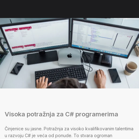
Visoka potražnja za C# programerima
Činjenice su jasne. Potražnja za visoko kvalifikovanim talentima
u razvoju C# je veća od ponude. To stvara ogroman