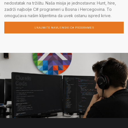
nedostatak na tržištu. Naša misija je jednostavna: Hunt, hire,
zadrži najbolje C# programeri u Bosna i Hercegovina. To
omogućava našim klijentima da uvek ostanu ispred krive.
UNAJMITE NAMJENSKI C# PROGRAMER