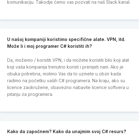
komunikaciju. Takodje ćemo vas pozvati na naš Slack kanal.
U našoj kompaniji koristimo specifične alate. VPN, itd.
Može li i moj programer C# koristiti ih?
Da, možemo / koristiti VPN, i da možete koristiti bilo koji alat
koji vaša kompanija trenutno koristi i prenijeti nam. Ako je
obuka potrebna, molimo Vas da to uzmete u obzir kada
radimo na početku vaših C# programera. Na kraju, ako su
licence zaokružene, obavezno nabavite licence softvera u
pitanju za programera.
Kako da započnem? Kako da unajmim svoj C# resurs?