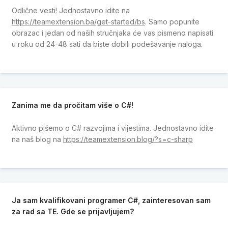
Odlične vesti! Jednostavno idite na
https://teamextension.ba/get-started/bs
. Samo popunite
obrazac i jedan od naših stručnjaka će vas pismeno napisati
u roku od 24-48 sati da biste dobili podešavanje naloga.
Zanima me da pročitam više o C#!
Aktivno pišemo o C# razvojima i vijestima. Jednostavno idite
na naš blog na
https://teamextension.blog/?s=c-sharp
Ja sam kvalifikovani programer C#, zainteresovan sam
za rad sa TE. Gde se prijavljujem?