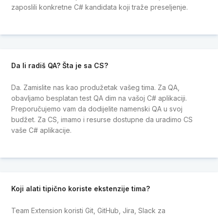
zaposlili konkretne C# kandidata koji traže preseljenje.
Da li radiš QA? Šta je sa CS?
Da. Zamislite nas kao produžetak vašeg tima. Za QA,
obavljamo besplatan test QA dim na vašoj C# aplikaciji.
Preporučujemo vam da dodijelite namenski QA u svoj
budžet. Za CS, imamo i resurse dostupne da uradimo CS
vaše C# aplikacije.
Koji alati tipično koriste ekstenzije tima?
Team Extension koristi Git, GitHub, Jira, Slack za