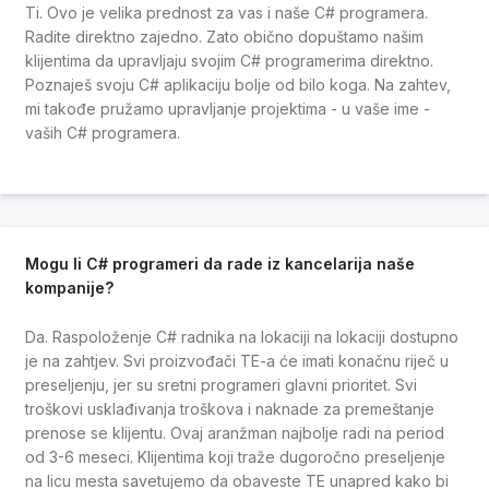
Ti. Ovo je velika prednost za vas i naše C# programera.
Radite direktno zajedno. Zato obično dopuštamo našim
klijentima da upravljaju svojim C# programerima direktno.
Poznaješ svoju C# aplikaciju bolje od bilo koga. Na zahtev,
mi takođe pružamo upravljanje projektima - u vaše ime -
vaših C# programera.
Mogu li C# programeri da rade iz kancelarija naše
kompanije?
Da. Raspoloženje C# radnika na lokaciji na lokaciji dostupno
je na zahtjev. Svi proizvođači TE-a će imati konačnu riječ u
preseljenju, jer su sretni programeri glavni prioritet. Svi
troškovi usklađivanja troškova i naknade za premeštanje
prenose se klijentu. Ovaj aranžman najbolje radi na period
od 3-6 meseci. Klijentima koji traže dugoročno preseljenje
na licu mesta savetujemo da obaveste TE unapred kako bi