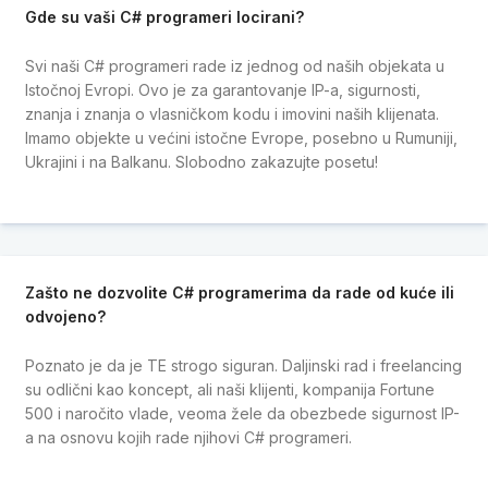
Gde su vaši C# programeri locirani?
Svi naši C# programeri rade iz jednog od naših objekata u
Istočnoj Evropi. Ovo je za garantovanje IP-a, sigurnosti,
znanja i znanja o vlasničkom kodu i imovini naših klijenata.
Imamo objekte u većini istočne Evrope, posebno u Rumuniji,
Ukrajini i na Balkanu. Slobodno zakazujte posetu!
Zašto ne dozvolite C# programerima da rade od kuće ili
odvojeno?
Poznato je da je TE strogo siguran. Daljinski rad i freelancing
su odlični kao koncept, ali naši klijenti, kompanija Fortune
500 i naročito vlade, veoma žele da obezbede sigurnost IP-
a na osnovu kojih rade njihovi C# programeri.