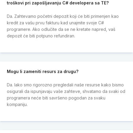
troškovi pri zapošljavanju C# developera sa TE?
Da. Zahtevamo početni depozit koji će biti primenjen kao
kredit za vašu prvu fakturu kad unajmite svoje C#
programere. Ako odlučite da se ne kretate napred, vaš
depozit će biti potpuno refundiran.
Mogu li zameniti resurs za drugu?
Da. Iako smo rigorozno pregledali naše resurse kako bismo
osigurali da ispunjavaju vaše zahteve, shvatamo da svaki od
programera neće biti savršeno pogodan za svaku
kompaniju.