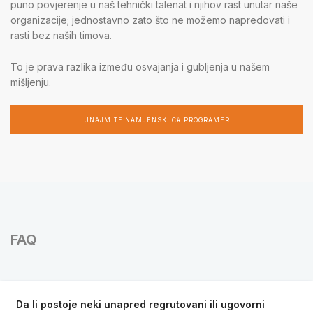
puno povjerenje u naš tehnički talenat i njihov rast unutar naše
organizacije; jednostavno zato što ne možemo napredovati i
rasti bez naših timova.
To je prava razlika između osvajanja i gubljenja u našem
mišljenju.
UNAJMITE NAMJENSKI C# PROGRAMER
FAQ
Da li postoje neki unapred regrutovani ili ugovorni