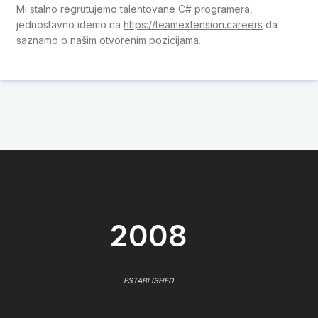
Mi stalno regrutujemo talentovane C# programera,
jednostavno idemo na
https://teamextension.careers
da
saznamo o našim otvorenim pozicijama.
2008
ESTABLISHED