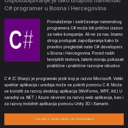
Osposobljavanje je lako unajmiti namenski
C# programer u Bosna i Hercegovina
Pronalaženje i zadržavanje namenskog
programera C# može biti prilično izazov
za neke kompanije. Ali ne za nas. Imamo
strogi postupak zapošljavanja kako bi
pravilno pregledali naše C# developers
u Bosna i Hercegovina. Pored naših
teorijskih testova, talenti moraju pokazati
praktične i praktične razvojne iskustvo.
C # (C Sharp) je programski jezik koji je razvio Microsoft. Veliki
spektar aplikacija i uređaja može se pokriti pomoću C #. Može
se koristiti za razvoj desktop aplikacija (WinForms, WPF, itd.) U
saradnji sa .NET / Azure okvirom za razvoj web aplikacija, kao i
za razvoj mobilnih aplikacija pomoću Unity 3D i Xamarin.
UNAJMITE NAMJENSKI C# PROGRAMER