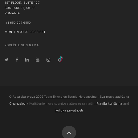
1ST FLOOR, SUITE 127,
BUCHAREST
,
061331
ROMANIA
+1 650 297 6550
MON-FRI 09:00-18:00 EET
POVEŽITE SE S NAMA
© Autorska prava
2026
Team Extension Bosnia Herzegovina
- Sva prava zadržana
Changelog
● Korišćenjem ove stranice slažete se sa našim
Pravila korištenja
and
Politika privatnosti