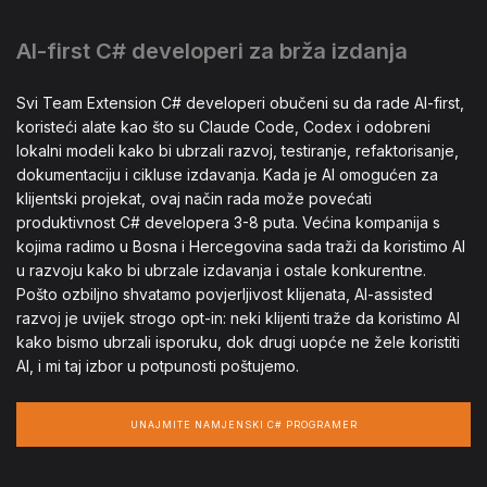
AI-first C# developeri za brža izdanja
Svi Team Extension C# developeri obučeni su da rade AI-first,
koristeći alate kao što su Claude Code, Codex i odobreni
lokalni modeli kako bi ubrzali razvoj, testiranje, refaktorisanje,
dokumentaciju i cikluse izdavanja. Kada je AI omogućen za
klijentski projekat, ovaj način rada može povećati
produktivnost C# developera 3-8 puta. Većina kompanija s
kojima radimo u Bosna i Hercegovina sada traži da koristimo AI
u razvoju kako bi ubrzale izdavanja i ostale konkurentne.
Pošto ozbiljno shvatamo povjerljivost klijenata, AI-assisted
razvoj je uvijek strogo opt-in: neki klijenti traže da koristimo AI
kako bismo ubrzali isporuku, dok drugi uopće ne žele koristiti
AI, i mi taj izbor u potpunosti poštujemo.
UNAJMITE NAMJENSKI C# PROGRAMER