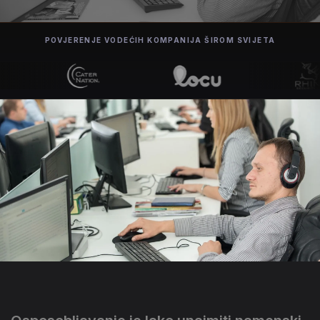
POVJERENJE VODEĆIH KOMPANIJA ŠIROM SVIJETA