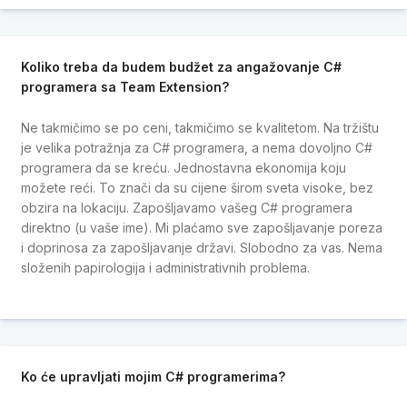
Koliko treba da budem budžet za angažovanje C#
programera sa Team Extension?
Ne takmičimo se po ceni, takmičimo se kvalitetom. Na tržištu
je velika potražnja za C# programera, a nema dovoljno C#
programera da se kreću. Jednostavna ekonomija koju
možete reći. To znači da su cijene širom sveta visoke, bez
obzira na lokaciju. Zapošljavamo vašeg C# programera
direktno (u vaše ime). Mi plaćamo sve zapošljavanje poreza
i doprinosa za zapošljavanje državi. Slobodno za vas. Nema
složenih papirologija i administrativnih problema.
Ko će upravljati mojim C# programerima?