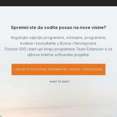
Spremni ste da vodite posao na nove visine?
Angažujte najbolje programere, inženjere, programere,
kodere i konsultante u Bosna i Hercegovina.
Fortune 500 i start-upi biraju programere Team Extension-a za
njihove kritične softverske projekte.
IZNAJMITE POSVEĆENE PROGRAMERE U BOSNA I HERCEGOVINA
KAKO TO RADI?