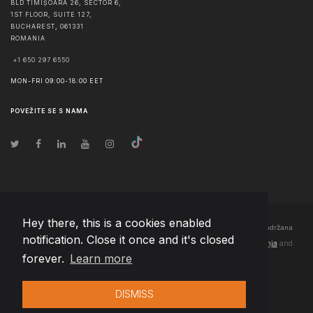
BLD TIMIȘOARA 26, SECTOR 6,
1ST FLOOR, SUITE 127,
BUCHAREST
,
061331
ROMANIA
+1 650 297 6550
MON-FRI 09:00-18:00 EET
POVEŽITE SE S NAMA
Hey there, this is a cookies enabled
© Autorska prava
2026
Team Extension Bosnia Herzegovina
- Sva prava zadržana
notification. Close it once and it's closed
Changelog
● Korišćenjem ove stranice slažete se sa našim
Pravila korištenja
and
forever.
Learn more
Politika privatnosti
DISMISS