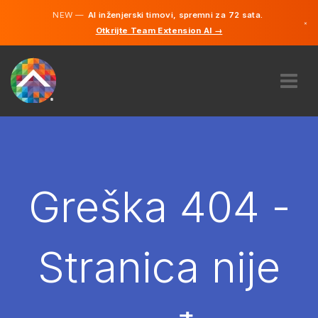
NEW —
AI inženjerski timovi, spremni za 72 sata.
×
Otkrijte Team Extension AI →
Bosanski
Engleski
O NAMA
STRUČNOST
KAKO TO RADI?
KARIJERE
Greška 404 -
NAJAM
BOSNA I HERCEGOVINA
Stranica nije
BS
POČNITE