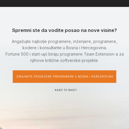
Spremni ste da vodite posao na nove visine?
Angažujte najbolje programere, inženjere, programere,
kodere i konsultante u Bosna i Hercegovina.
Fortune 500 i start-upi biraju programere Team Extension-a za
njihove kritične softverske projekte.
IZNAJMITE POSVEĆENE PROGRAMERE U BOSNA I HERCEGOVINA
KAKO TO RADI?