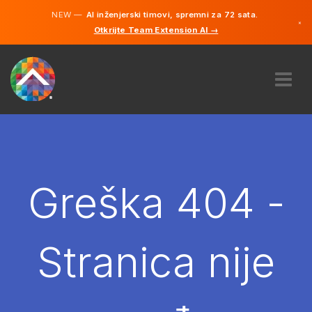
NEW —
AI inženjerski timovi, spremni za 72 sata.
×
Otkrijte Team Extension AI →
Bosanski
Engleski
O NAMA
STRUČNOST
KAKO TO RADI?
KARIJERE
Greška 404 -
NAJAM
BOSNA I HERCEGOVINA
Stranica nije
BS
POČNITE