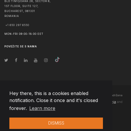
BLD TIMIȘOARA 26, SECTOR 6,
1ST FLOOR, SUITE 127,
BUCHAREST
,
061331
ROMANIA
+1 650 297 6550
MON-FRI 09:00-18:00 EET
POVEŽITE SE S NAMA
Hey there, this is a cookies enabled
© Autorska prava
2026
Team Extension Bosnia Herzegovina
- Sva prava zadržana
notification. Close it once and it's closed
Changelog
● Korišćenjem ove stranice slažete se sa našim
Pravila korištenja
and
forever.
Learn more
Politika privatnosti
DISMISS