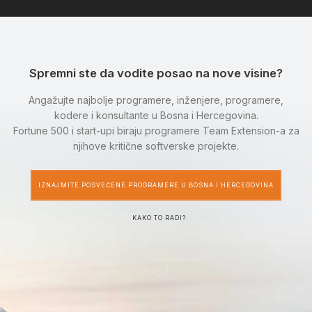
Spremni ste da vodite posao na nove visine?
Angažujte najbolje programere, inženjere, programere,
kodere i konsultante u Bosna i Hercegovina.
Fortune 500 i start-upi biraju programere Team Extension-a za
njihove kritične softverske projekte.
IZNAJMITE POSVEĆENE PROGRAMERE U BOSNA I HERCEGOVINA
KAKO TO RADI?