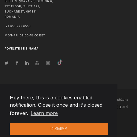
BLD TIMIȘOARA 26, SECTOR 6,
1ST FLOOR, SUITE 127,
BUCHAREST
,
061331
ROMANIA
+1 650 297 6550
MON-FRI 09:00-18:00 EET
POVEŽITE SE S NAMA
Hey there, this is a cookies enabled
© Autorska prava
2026
Team Extension Bosnia Herzegovina
- Sva prava zadržana
notification. Close it once and it's closed
Changelog
● Korišćenjem ove stranice slažete se sa našim
Pravila korištenja
and
forever.
Learn more
Politika privatnosti
DISMISS