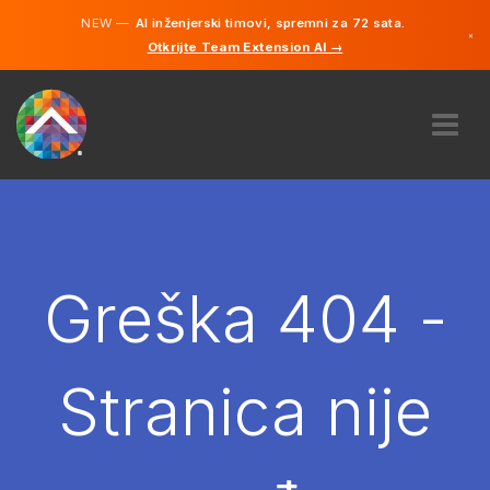
NEW —
AI inženjerski timovi, spremni za 72 sata.
×
Otkrijte Team Extension AI →
Bosanski
Engleski
O NAMA
STRUČNOST
KAKO TO RADI?
KARIJERE
Greška 404 -
NAJAM
BOSNA I HERCEGOVINA
Stranica nije
BS
POČNITE