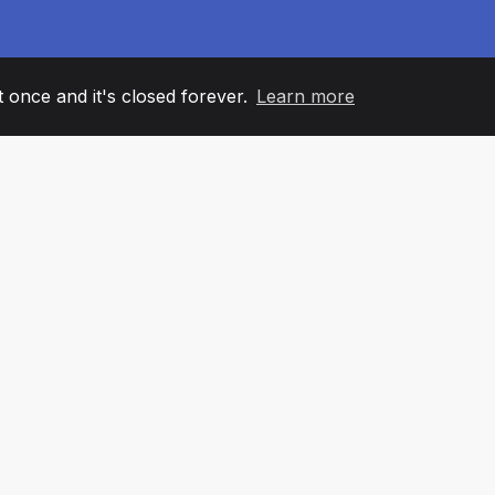
it once and it's closed forever.
Learn more
60
+36
7
ANOVI TIMA
COUNTRIES
KANCELA