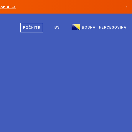
ion AI →
×
Bosanski
Kanada
Engleski
BS
BOSNA I HERCEGOVINA
POČNITE
Njemačka
Lihtenštajn
Norveška
Japan
Bugarska
Hrvatska
Litvanija
Crna Gora