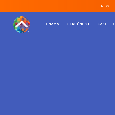
NEW —
Austrija
O NAMA
STRUČNOST
KAKO TO
Finska
Island
Luksemburg
Švedska
Ujedinjeno Kraljevstvo
Albanija
Češka
Mađarska
Sjeverna Makedonija