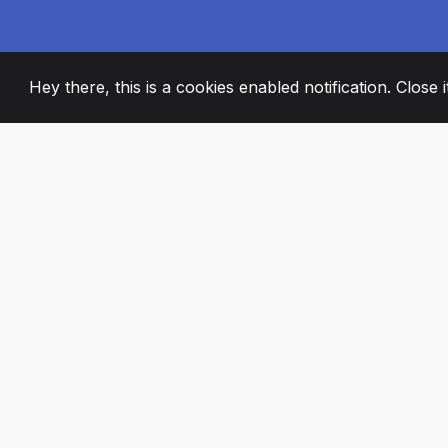
Hey there, this is a cookies enabled notification. Close 
2008
+
ESTABLISHED
STRASTVENI ČL