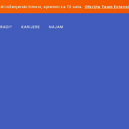
AI inženjerski timovi, spremni za 72 sata.
Otkrijte Team Extens
Belgija
 RADI?
KARIJERE
NAJAM
Francuska
Irska
Holandija
Švicarska
Sjedinjene Države
Bosna i Hercegovina
Estonija
Latvija
Moldavija