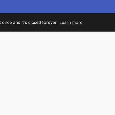
it once and it's closed forever.
Learn more
60
+36
7
ANOVI TIMA
COUNTRIES
KANCELA