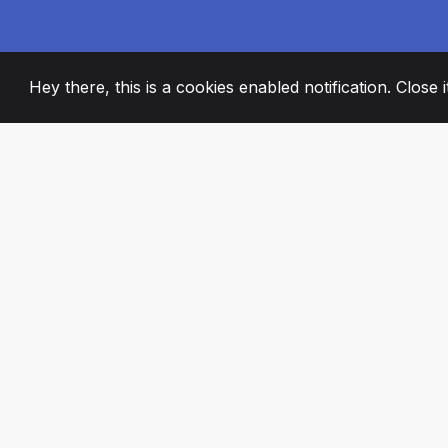
Hey there, this is a cookies enabled notification. Close 
2008
+
ESTABLISHED
STRASTVENI ČL