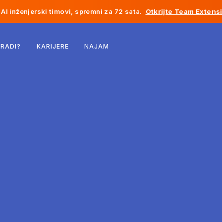
AI inženjerski timovi, spremni za 72 sata.
Otkrijte Team Extens
Belgija
 RADI?
KARIJERE
NAJAM
Francuska
Irska
Holandija
Švicarska
Sjedinjene Države
Bosna i Hercegovina
Estonija
Latvija
Moldavija