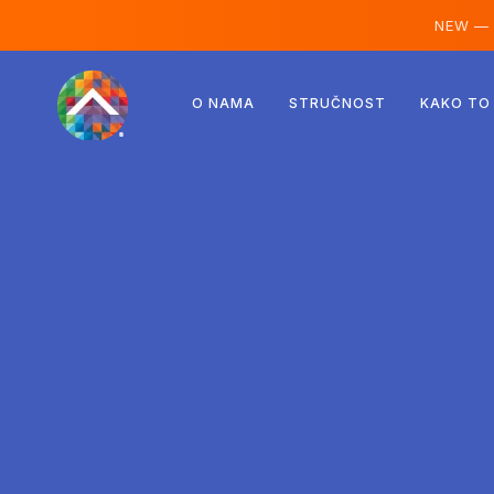
NEW —
Austrija
O NAMA
STRUČNOST
KAKO TO
Finska
Island
Luksemburg
Švedska
Ujedinjeno Kraljevstvo
Albanija
Češka
Mađarska
Sjeverna Makedonija