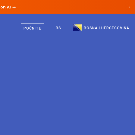
ion AI →
×
Bosanski
Kanada
Engleski
BS
BOSNA I HERCEGOVINA
POČNITE
Njemačka
Lihtenštajn
Norveška
Japan
Bugarska
Hrvatska
Litvanija
Crna Gora