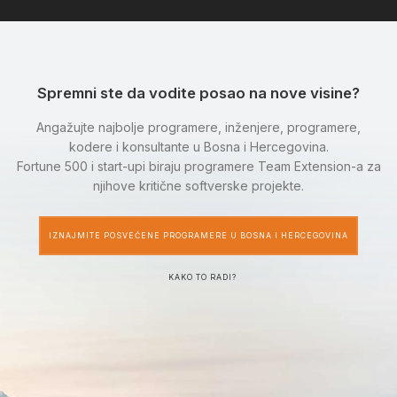
Spremni ste da vodite posao na nove visine?
Angažujte najbolje programere, inženjere, programere,
kodere i konsultante u Bosna i Hercegovina.
Fortune 500 i start-upi biraju programere Team Extension-a za
njihove kritične softverske projekte.
IZNAJMITE POSVEĆENE PROGRAMERE U BOSNA I HERCEGOVINA
KAKO TO RADI?