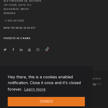
BLD TIMIȘOARA 26, SECTOR 6,
1ST FLOOR, SUITE 127,
BUCHAREST
,
061331
ROMANIA
+1 650 297 6550
MON-FRI 09:00-18:00 EET
POVEŽITE SE S NAMA
Hey there, this is a cookies enabled
© Autorska prava
2026
Team Extension Bosnia Herzegovina
- Sva prava zadržana
notification. Close it once and it's closed
Changelog
● Korišćenjem ove stranice slažete se sa našim
Pravila korištenja
and
forever.
Learn more
Politika privatnosti
DISMISS