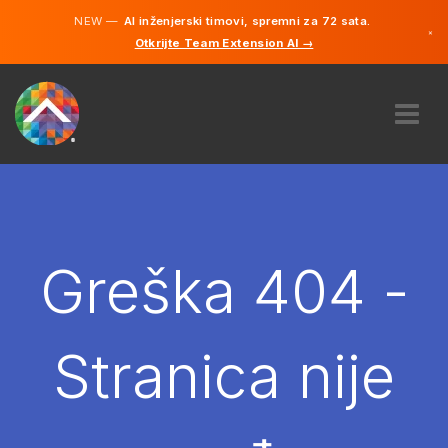
NEW —
AI inženjerski timovi, spremni za 72 sata.
×
Otkrijte Team Extension AI →
Bosanski
Engleski
O NAMA
STRUČNOST
KAKO TO RADI?
KARIJERE
Greška 404 -
NAJAM
BOSNA I HERCEGOVINA
Stranica nije
BS
POČNITE