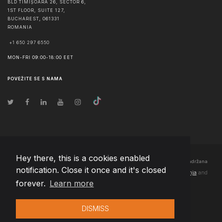
BLD TIMIȘOARA 26, SECTOR 6,
1ST FLOOR, SUITE 127,
BUCHAREST
,
061331
ROMANIA
+1 650 297 6550
MON-FRI 09:00-18:00 EET
POVEŽITE SE S NAMA
Hey there, this is a cookies enabled
© Autorska prava
2026
Team Extension Bosnia Herzegovina
- Sva prava zadržana
notification. Close it once and it's closed
Changelog
● Korišćenjem ove stranice slažete se sa našim
Pravila korištenja
and
forever.
Learn more
Politika privatnosti
DISMISS