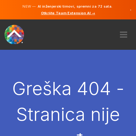
NEW —
AI inženjerski timovi, spremni za 72 sata.
×
Otkrijte Team Extension AI →
Bosanski
Engleski
O NAMA
STRUČNOST
KAKO TO RADI?
KARIJERE
Greška 404 -
NAJAM
BOSNA I HERCEGOVINA
Stranica nije
BS
POČNITE