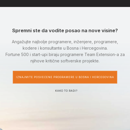
Spremni ste da vodite posao na nove visine?
Angažujte najbolje programere, inženjere, programere,
kodere i konsultante u Bosna i Hercegovina.
Fortune 500 i start-upi biraju programere Team Extension-a za
njihove kritične softverske projekte.
IZNAJMITE POSVEĆENE PROGRAMERE U BOSNA I HERCEGOVINA
KAKO TO RADI?