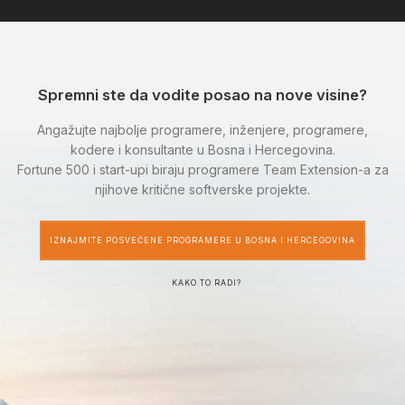
Spremni ste da vodite posao na nove visine?
Angažujte najbolje programere, inženjere, programere,
kodere i konsultante u Bosna i Hercegovina.
Fortune 500 i start-upi biraju programere Team Extension-a za
njihove kritične softverske projekte.
IZNAJMITE POSVEĆENE PROGRAMERE U BOSNA I HERCEGOVINA
KAKO TO RADI?