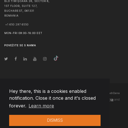
BLD TIMIȘOARA 26, SECTOR 6,
1ST FLOOR, SUITE 127,
BUCHAREST
,
061331
ROMANIA
+1 650 297 6550
MON-FRI 09:00-18:00 EET
POVEŽITE SE S NAMA
Hey there, this is a cookies enabled
© Autorska prava
2026
Team Extension Bosnia Herzegovina
- Sva prava zadržana
notification. Close it once and it's closed
Changelog
● Korišćenjem ove stranice slažete se sa našim
Pravila korištenja
and
forever.
Learn more
Politika privatnosti
DISMISS