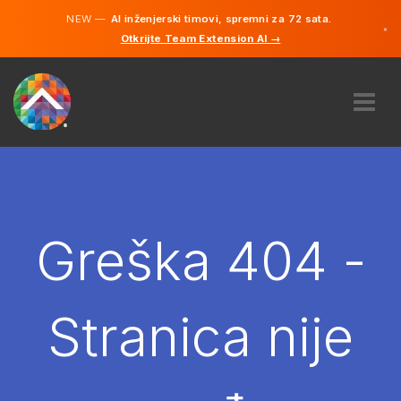
NEW —
AI inženjerski timovi, spremni za 72 sata.
×
Otkrijte Team Extension AI →
Bosanski
Engleski
O NAMA
STRUČNOST
KAKO TO RADI?
KARIJERE
Greška 404 -
NAJAM
BOSNA I HERCEGOVINA
Stranica nije
BS
POČNITE