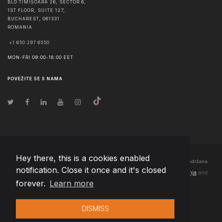
BLD TIMIȘOARA 26, SECTOR 6,
1ST FLOOR, SUITE 127,
BUCHAREST
,
061331
ROMANIA
+1 650 297 6550
MON-FRI 09:00-18:00 EET
POVEŽITE SE S NAMA
Hey there, this is a cookies enabled
© Autorska prava
2026
Team Extension Bosnia Herzegovina
- Sva prava zadržana
notification. Close it once and it's closed
Changelog
● Korišćenjem ove stranice slažete se sa našim
Pravila korištenja
and
forever.
Learn more
Politika privatnosti
DISMISS