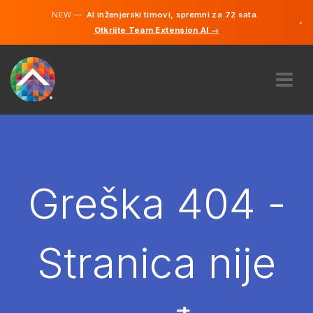
NEW —
AI inženjerski timovi, spremni za 72 sata.
×
Otkrijte Team Extension AI →
Bosanski
Engleski
O NAMA
STRUČNOST
KAKO TO RADI?
KARIJERE
Greška 404 -
NAJAM
BOSNA I HERCEGOVINA
Stranica nije
BS
POČNITE