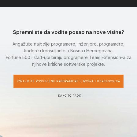
Spremni ste da vodite posao na nove visine?
Angažujte najbolje programere, inženjere, programere,
kodere i konsultante u Bosna i Hercegovina.
Fortune 500 i start-upi biraju programere Team Extension-a za
njihove kritične softverske projekte.
IZNAJMITE POSVEĆENE PROGRAMERE U BOSNA I HERCEGOVINA
KAKO TO RADI?