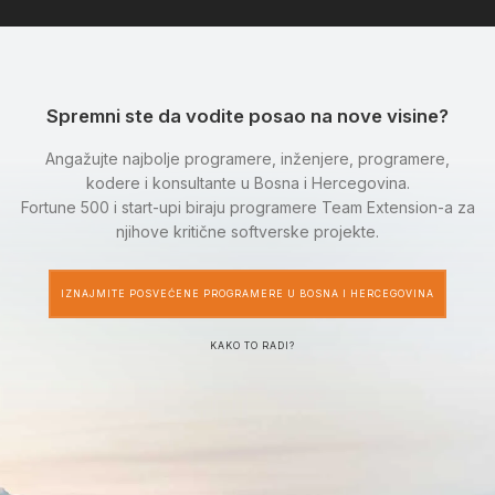
Spremni ste da vodite posao na nove visine?
Angažujte najbolje programere, inženjere, programere,
kodere i konsultante u Bosna i Hercegovina.
Fortune 500 i start-upi biraju programere Team Extension-a za
njihove kritične softverske projekte.
IZNAJMITE POSVEĆENE PROGRAMERE U BOSNA I HERCEGOVINA
KAKO TO RADI?