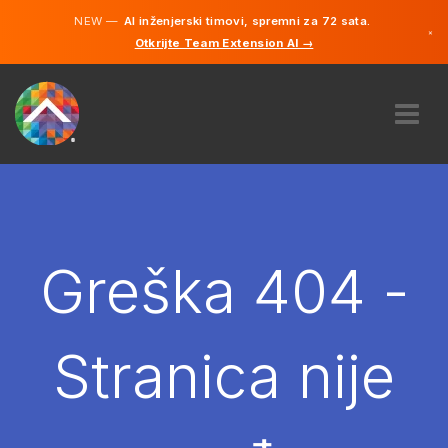
NEW —
AI inženjerski timovi, spremni za 72 sata.
×
Otkrijte Team Extension AI →
Bosanski
Engleski
O NAMA
STRUČNOST
KAKO TO RADI?
KARIJERE
Greška 404 -
NAJAM
BOSNA I HERCEGOVINA
Stranica nije
BS
POČNITE