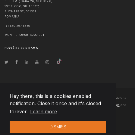
BLD TIMIȘOARA 26, SECTOR 6,
1ST FLOOR, SUITE 127,
BUCHAREST
,
061331
ROMANIA
+1 650 297 6550
MON-FRI 09:00-18:00 EET
POVEŽITE SE S NAMA
Hey there, this is a cookies enabled
© Autorska prava
2026
Team Extension Bosnia Herzegovina
- Sva prava zadržana
notification. Close it once and it's closed
Changelog
● Korišćenjem ove stranice slažete se sa našim
Pravila korištenja
and
forever.
Learn more
Politika privatnosti
DISMISS