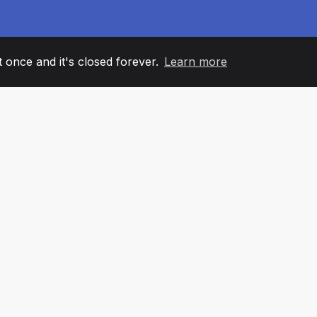
it once and it's closed forever.
Learn more
60
+36
7
ANOVI TIMA
COUNTRIES
KANCELA