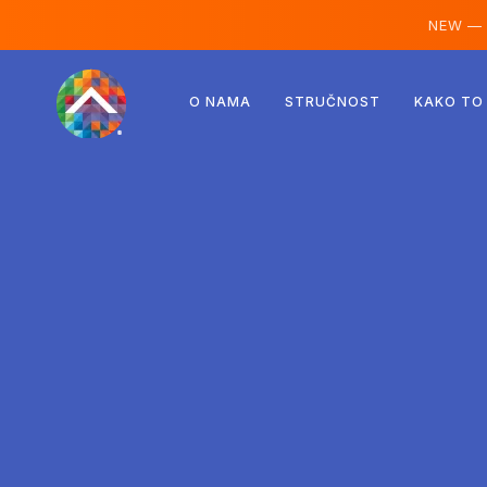
NEW —
Austrija
O NAMA
STRUČNOST
KAKO TO
Finska
Island
Luksemburg
Švedska
Ujedinjeno Kraljevstvo
Albanija
Češka
Mađarska
Sjeverna Makedonija