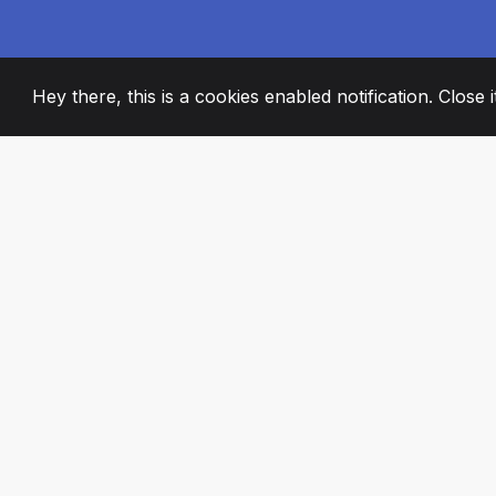
Hey there, this is a cookies enabled notification. Close 
2008
+
ESTABLISHED
STRASTVENI ČL