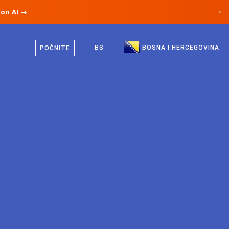
ion AI →
×
Bosanski
Kanada
Engleski
BS
BOSNA I HERCEGOVINA
POČNITE
Njemačka
Lihtenštajn
Norveška
Japan
Bugarska
Hrvatska
Litvanija
Crna Gora