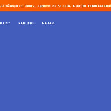
AI inženjerski timovi, spremni za 72 sata.
Otkrijte Team Extens
Belgija
 RADI?
KARIJERE
NAJAM
Francuska
Irska
Holandija
Švicarska
Sjedinjene Države
Bosna i Hercegovina
Estonija
Latvija
Moldavija