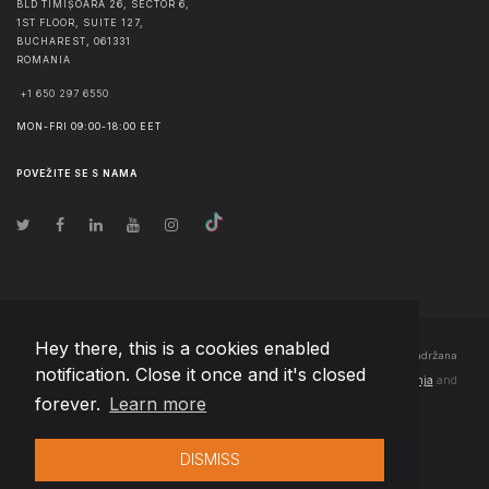
BLD TIMIȘOARA 26, SECTOR 6,
1ST FLOOR, SUITE 127,
BUCHAREST
,
061331
ROMANIA
+1 650 297 6550
MON-FRI 09:00-18:00 EET
POVEŽITE SE S NAMA
Hey there, this is a cookies enabled
© Autorska prava
2026
Team Extension Bosnia Herzegovina
- Sva prava zadržana
notification. Close it once and it's closed
Changelog
● Korišćenjem ove stranice slažete se sa našim
Pravila korištenja
and
forever.
Learn more
Politika privatnosti
DISMISS