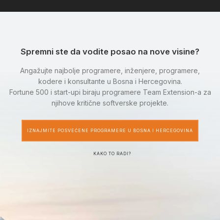
Spremni ste da vodite posao na nove visine?
Angažujte najbolje programere, inženjere, programere,
kodere i konsultante u Bosna i Hercegovina.
Fortune 500 i start-upi biraju programere Team Extension-a za
njihove kritične softverske projekte.
IZNAJMITE POSVEĆENE PROGRAMERE U BOSNA I HERCEGOVINA
KAKO TO RADI?