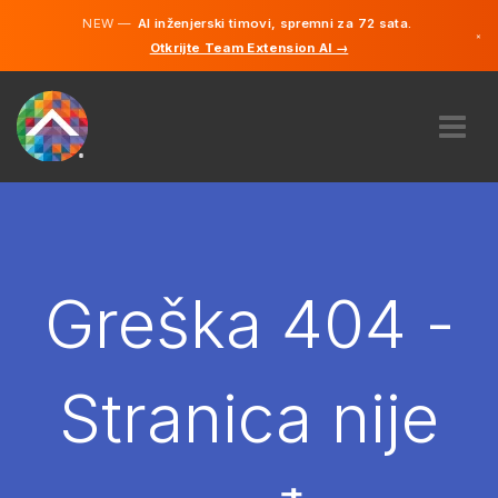
NEW —
AI inženjerski timovi, spremni za 72 sata.
×
Otkrijte Team Extension AI →
Bosanski
Engleski
O NAMA
STRUČNOST
KAKO TO RADI?
KARIJERE
Greška 404 -
NAJAM
BOSNA I HERCEGOVINA
Stranica nije
BS
POČNITE