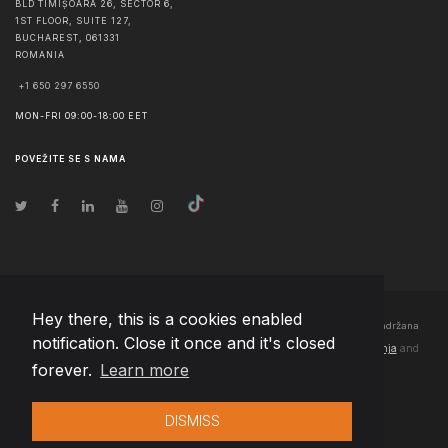
BLD TIMIȘOARA 26, SECTOR 6,
1ST FLOOR, SUITE 127,
BUCHAREST
,
061331
ROMANIA
+1 650 297 6550
MON-FRI 09:00-18:00 EET
POVEŽITE SE S NAMA
Hey there, this is a cookies enabled
© Autorska prava
2026
Team Extension Bosnia Herzegovina
- Sva prava zadržana
notification. Close it once and it's closed
Changelog
● Korišćenjem ove stranice slažete se sa našim
Pravila korištenja
and
forever.
Learn more
Politika privatnosti
DISMISS