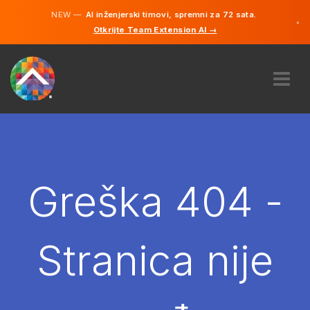
NEW —
AI inženjerski timovi, spremni za 72 sata.
×
Otkrijte Team Extension AI →
Bosanski
Engleski
O NAMA
STRUČNOST
KAKO TO RADI?
KARIJERE
Greška 404 -
NAJAM
BOSNA I HERCEGOVINA
Stranica nije
BS
POČNITE