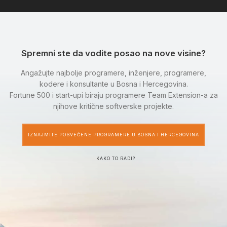
Spremni ste da vodite posao na nove visine?
Angažujte najbolje programere, inženjere, programere,
kodere i konsultante u Bosna i Hercegovina.
Fortune 500 i start-upi biraju programere Team Extension-a za
njihove kritične softverske projekte.
IZNAJMITE POSVEĆENE PROGRAMERE U BOSNA I HERCEGOVINA
KAKO TO RADI?