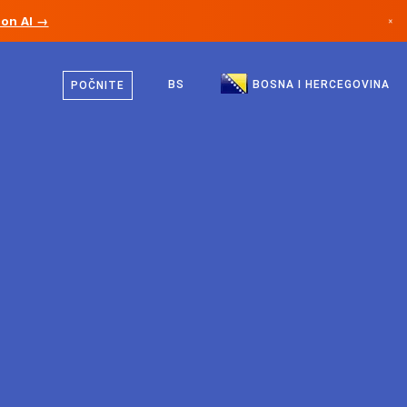
ion AI →
×
Bosanski
Kanada
Engleski
BS
BOSNA I HERCEGOVINA
POČNITE
Njemačka
Lihtenštajn
Norveška
Japan
Bugarska
Hrvatska
Litvanija
Crna Gora