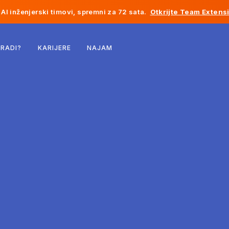
AI inženjerski timovi, spremni za 72 sata.
Otkrijte Team Extens
Belgija
 RADI?
KARIJERE
NAJAM
Francuska
Irska
Holandija
Švicarska
Sjedinjene Države
Bosna i Hercegovina
Estonija
Latvija
Moldavija