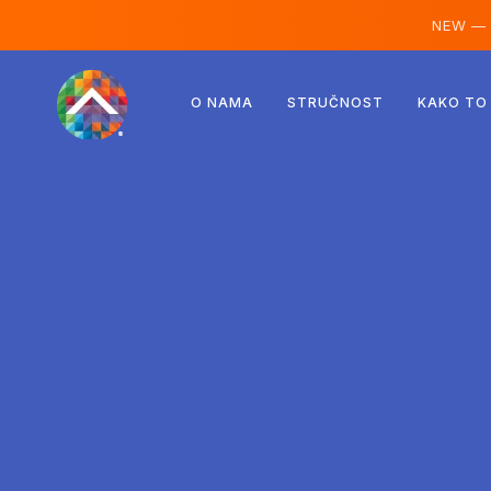
NEW —
Austrija
O NAMA
STRUČNOST
KAKO TO
Finska
Island
Luksemburg
Švedska
Ujedinjeno Kraljevstvo
Albanija
Češka
Mađarska
Sjeverna Makedonija