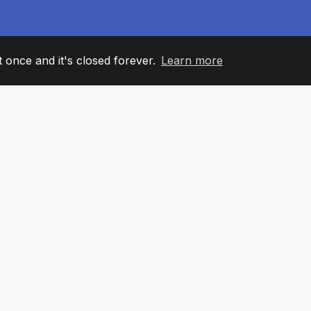
it once and it's closed forever.
Learn more
60
+36
7
ANOVI TIMA
COUNTRIES
KANCELA