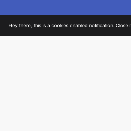
Hey there, this is a cookies enabled notification. Close 
2008
+
ESTABLISHED
STRASTVENI ČL