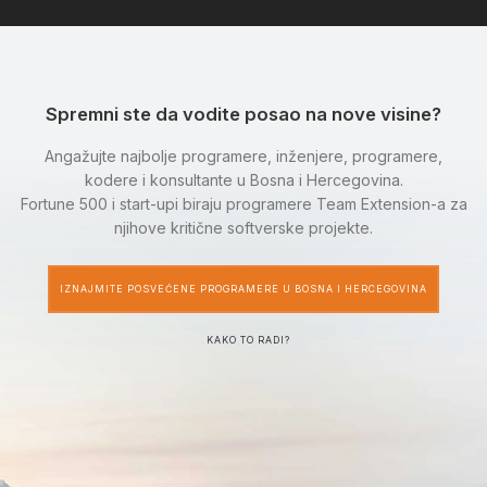
Spremni ste da vodite posao na nove visine?
Angažujte najbolje programere, inženjere, programere,
kodere i konsultante u Bosna i Hercegovina.
Fortune 500 i start-upi biraju programere Team Extension-a za
njihove kritične softverske projekte.
IZNAJMITE POSVEĆENE PROGRAMERE U BOSNA I HERCEGOVINA
KAKO TO RADI?