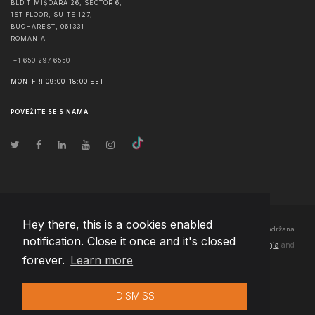
BLD TIMIȘOARA 26, SECTOR 6,
1ST FLOOR, SUITE 127,
BUCHAREST
,
061331
ROMANIA
+1 650 297 6550
MON-FRI 09:00-18:00 EET
POVEŽITE SE S NAMA
Hey there, this is a cookies enabled
© Autorska prava
2026
Team Extension Bosnia Herzegovina
- Sva prava zadržana
notification. Close it once and it's closed
Changelog
● Korišćenjem ove stranice slažete se sa našim
Pravila korištenja
and
forever.
Learn more
Politika privatnosti
DISMISS