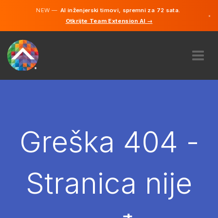
NEW —
AI inženjerski timovi, spremni za 72 sata.
×
Otkrijte Team Extension AI →
Bosanski
Engleski
O NAMA
STRUČNOST
KAKO TO RADI?
KARIJERE
Greška 404 -
NAJAM
BOSNA I HERCEGOVINA
Stranica nije
BS
POČNITE