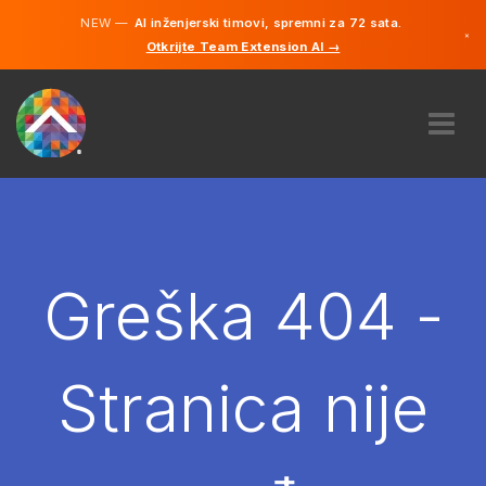
NEW —
AI inženjerski timovi, spremni za 72 sata.
×
Otkrijte Team Extension AI →
Bosanski
Engleski
O NAMA
STRUČNOST
KAKO TO RADI?
KARIJERE
Greška 404 -
NAJAM
BOSNA I HERCEGOVINA
Stranica nije
BS
POČNITE