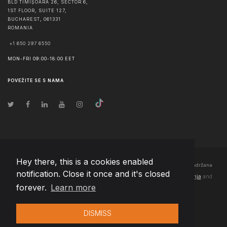
BLD TIMIȘOARA 26, SECTOR 6,
1ST FLOOR, SUITE 127,
BUCHAREST
,
061331
ROMANIA
+1 650 297 6550
MON-FRI 09:00-18:00 EET
POVEŽITE SE S NAMA
Hey there, this is a cookies enabled
© Autorska prava
2026
Team Extension Bosnia Herzegovina
- Sva prava zadržana
notification. Close it once and it's closed
Changelog
● Korišćenjem ove stranice slažete se sa našim
Pravila korištenja
and
forever.
Learn more
Politika privatnosti
DISMISS