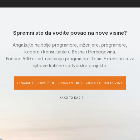
Spremni ste da vodite posao na nove visine?
Angažujte najbolje programere, inženjere, programere,
kodere i konsultante u Bosna i Hercegovina.
Fortune 500 i start-upi biraju programere Team Extension-a za
njihove kritične softverske projekte.
IZNAJMITE POSVEĆENE PROGRAMERE U BOSNA I HERCEGOVINA
KAKO TO RADI?