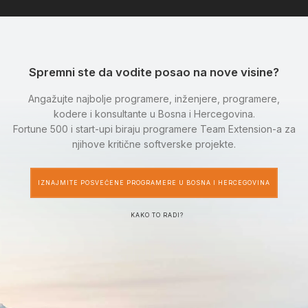
Spremni ste da vodite posao na nove visine?
Angažujte najbolje programere, inženjere, programere,
kodere i konsultante u Bosna i Hercegovina.
Fortune 500 i start-upi biraju programere Team Extension-a za
njihove kritične softverske projekte.
IZNAJMITE POSVEĆENE PROGRAMERE U BOSNA I HERCEGOVINA
KAKO TO RADI?