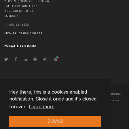
BLD TIMIȘOARA 26, SECTOR 6,
1ST FLOOR, SUITE 127,
BUCHAREST
,
061331
ROMANIA
+1 650 297 6550
MON-FRI 09:00-18:00 EET
POVEŽITE SE S NAMA
Hey there, this is a cookies enabled
© Autorska prava
2026
Team Extension Bosnia Herzegovina
- Sva prava zadržana
notification. Close it once and it's closed
Changelog
● Korišćenjem ove stranice slažete se sa našim
Pravila korištenja
and
forever.
Learn more
Politika privatnosti
DISMISS