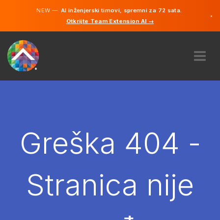
NEW —
AI inženjerski timovi, spremni za 72 sata.
×
Otkrijte Team Extension AI →
Bosanski
Engleski
O NAMA
STRUČNOST
KAKO TO RADI?
KARIJERE
Greška 404 -
NAJAM
BOSNA I HERCEGOVINA
Stranica nije
BS
POČNITE