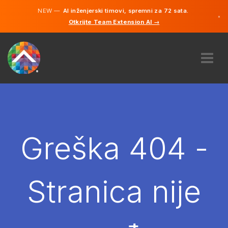
NEW —
AI inženjerski timovi, spremni za 72 sata.
×
Otkrijte Team Extension AI →
Bosanski
Engleski
O NAMA
STRUČNOST
KAKO TO RADI?
KARIJERE
Greška 404 -
NAJAM
BOSNA I HERCEGOVINA
Stranica nije
BS
POČNITE