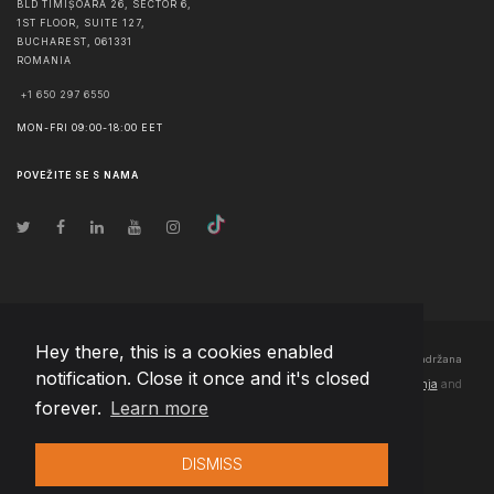
BLD TIMIȘOARA 26, SECTOR 6,
1ST FLOOR, SUITE 127,
BUCHAREST
,
061331
ROMANIA
+1 650 297 6550
MON-FRI 09:00-18:00 EET
POVEŽITE SE S NAMA
Hey there, this is a cookies enabled
© Autorska prava
2026
Team Extension Bosnia Herzegovina
- Sva prava zadržana
notification. Close it once and it's closed
Changelog
● Korišćenjem ove stranice slažete se sa našim
Pravila korištenja
and
forever.
Learn more
Politika privatnosti
DISMISS