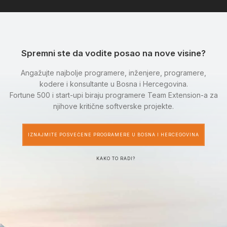
Spremni ste da vodite posao na nove visine?
Angažujte najbolje programere, inženjere, programere,
kodere i konsultante u Bosna i Hercegovina.
Fortune 500 i start-upi biraju programere Team Extension-a za
njihove kritične softverske projekte.
IZNAJMITE POSVEĆENE PROGRAMERE U BOSNA I HERCEGOVINA
KAKO TO RADI?