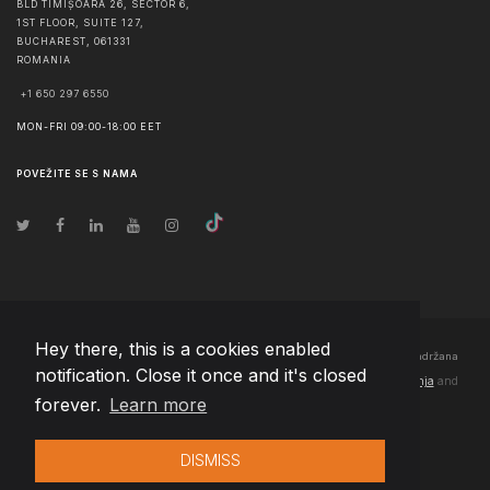
BLD TIMIȘOARA 26, SECTOR 6,
1ST FLOOR, SUITE 127,
BUCHAREST
,
061331
ROMANIA
+1 650 297 6550
MON-FRI 09:00-18:00 EET
POVEŽITE SE S NAMA
Hey there, this is a cookies enabled
© Autorska prava
2026
Team Extension Bosnia Herzegovina
- Sva prava zadržana
notification. Close it once and it's closed
Changelog
● Korišćenjem ove stranice slažete se sa našim
Pravila korištenja
and
forever.
Learn more
Politika privatnosti
DISMISS