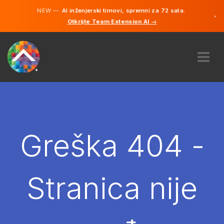
NEW —
AI inženjerski timovi, spremni za 72 sata.
×
Otkrijte Team Extension AI →
Bosanski
Engleski
O NAMA
STRUČNOST
KAKO TO RADI?
KARIJERE
Greška 404 -
NAJAM
BOSNA I HERCEGOVINA
Stranica nije
BS
POČNITE