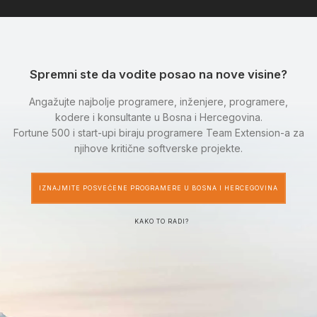
Spremni ste da vodite posao na nove visine?
Angažujte najbolje programere, inženjere, programere,
kodere i konsultante u Bosna i Hercegovina.
Fortune 500 i start-upi biraju programere Team Extension-a za
njihove kritične softverske projekte.
IZNAJMITE POSVEĆENE PROGRAMERE U BOSNA I HERCEGOVINA
KAKO TO RADI?