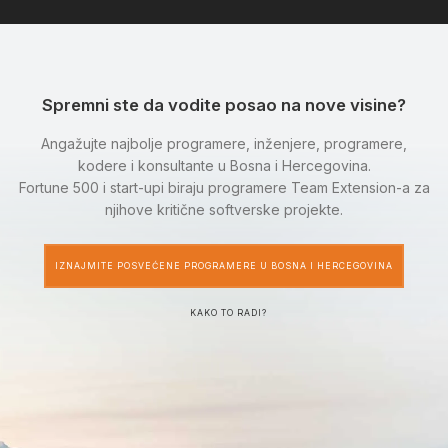
Spremni ste da vodite posao na nove visine?
Angažujte najbolje programere, inženjere, programere,
kodere i konsultante u Bosna i Hercegovina.
Fortune 500 i start-upi biraju programere Team Extension-a za
njihove kritične softverske projekte.
IZNAJMITE POSVEĆENE PROGRAMERE U BOSNA I HERCEGOVINA
KAKO TO RADI?