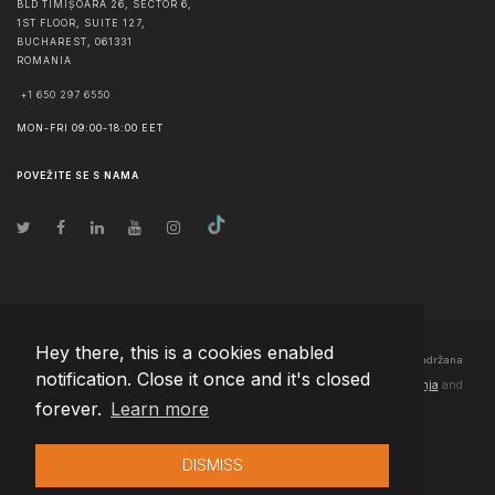
BLD TIMIȘOARA 26, SECTOR 6,
1ST FLOOR, SUITE 127,
BUCHAREST
,
061331
ROMANIA
+1 650 297 6550
MON-FRI 09:00-18:00 EET
POVEŽITE SE S NAMA
Hey there, this is a cookies enabled
© Autorska prava
2026
Team Extension Bosnia Herzegovina
- Sva prava zadržana
notification. Close it once and it's closed
Changelog
● Korišćenjem ove stranice slažete se sa našim
Pravila korištenja
and
forever.
Learn more
Politika privatnosti
DISMISS