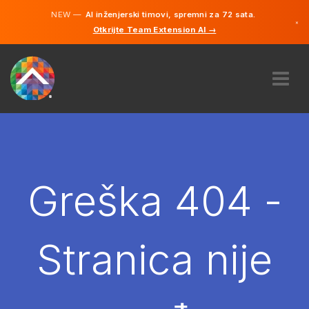
NEW —
AI inženjerski timovi, spremni za 72 sata.
×
Otkrijte Team Extension AI →
Bosanski
Engleski
O NAMA
STRUČNOST
KAKO TO RADI?
KARIJERE
Greška 404 -
NAJAM
BOSNA I HERCEGOVINA
Stranica nije
BS
POČNITE