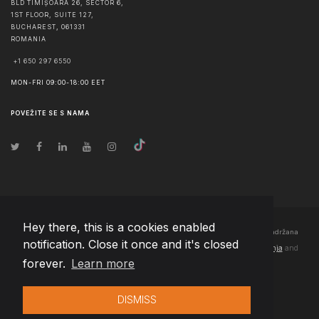
BLD TIMIȘOARA 26, SECTOR 6,
1ST FLOOR, SUITE 127,
BUCHAREST
,
061331
ROMANIA
+1 650 297 6550
MON-FRI 09:00-18:00 EET
POVEŽITE SE S NAMA
Hey there, this is a cookies enabled
© Autorska prava
2026
Team Extension Bosnia Herzegovina
- Sva prava zadržana
notification. Close it once and it's closed
Changelog
● Korišćenjem ove stranice slažete se sa našim
Pravila korištenja
and
forever.
Learn more
Politika privatnosti
DISMISS