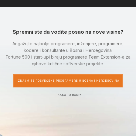
Spremni ste da vodite posao na nove visine?
Angažujte najbolje programere, inženjere, programere,
kodere i konsultante u Bosna i Hercegovina.
Fortune 500 i start-upi biraju programere Team Extension-a za
njihove kritične softverske projekte.
IZNAJMITE POSVEĆENE PROGRAMERE U BOSNA I HERCEGOVINA
KAKO TO RADI?