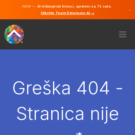
NEW —
AI inženjerski timovi, spremni za 72 sata.
×
Otkrijte Team Extension AI →
Bosanski
Engleski
O NAMA
STRUČNOST
KAKO TO RADI?
KARIJERE
Greška 404 -
NAJAM
BOSNA I HERCEGOVINA
Stranica nije
BS
POČNITE