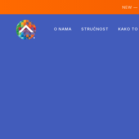
NEW —
Austrija
O NAMA
STRUČNOST
KAKO TO
Finska
Island
Luksemburg
Švedska
Ujedinjeno Kraljevstvo
Albanija
Češka
Mađarska
Sjeverna Makedonija