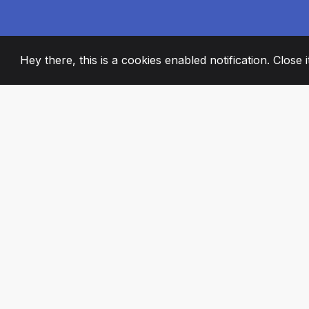
Hey there, this is a cookies enabled notification. Close 
2008
+
ESTABLISHED
STRASTVENI ČL