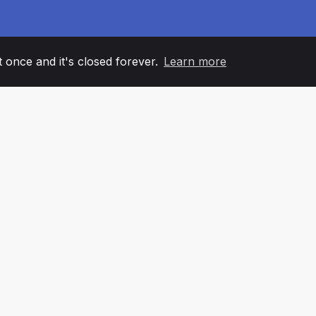
it once and it's closed forever.
Learn more
60
+36
7
ANOVI TIMA
COUNTRIES
KANCELA