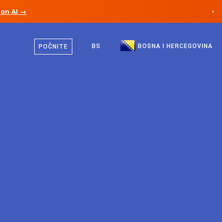
ion AI →
×
Bosanski
Kanada
Engleski
BS
BOSNA I HERCEGOVINA
POČNITE
Njemačka
Lihtenštajn
Norveška
Japan
Bugarska
Hrvatska
Litvanija
Crna Gora