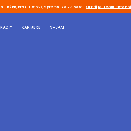
AI inženjerski timovi, spremni za 72 sata.
Otkrijte Team Extens
Belgija
 RADI?
KARIJERE
NAJAM
Francuska
Irska
Holandija
Švicarska
Sjedinjene Države
Bosna i Hercegovina
Estonija
Latvija
Moldavija