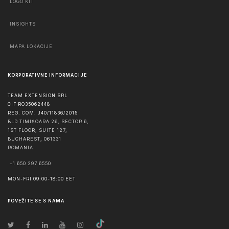
LOGO KIT
INSIGHTS
MAPA LOKACIJE
KORPORATIVNE INFORMACIJE
TEAM EXTENSION SRL
CIF RO35062448
REG. COM. J40/11836/2015
BLD TIMIȘOARA 26, SECTOR 6,
1ST FLOOR, SUITE 127,
BUCHAREST
,
061331
ROMANIA
+1 650 297 6550
MON-FRI 09:00-18:00 EET
POVEŽITE SE S NAMA