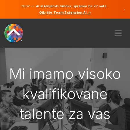
NEW —
AI inženjerski timovi, spremni za 72 sata.
×
Otkrijte Team Extension AI →
Bosanski
Engleski
O NAMA
STRUČNOST
KAKO TO RADI?
Mi imamo visoko
KARIJERE
NAJAM
kvalifikovane
BOSNA I HERCEGOVINA
talente za vas
BS
POČNITE