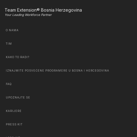
Team Extension® Bosnia Herzegovina
Your Leading Workforce Partner
O NAMA
TIM
KAKO TO RADI?
IZNAJMITE POSVEĆENE PROGRAMERE U BOSNA I HERCEGOVINA
FAQ
UPOZNAJTE SE
KARIJERE
PRESS KIT