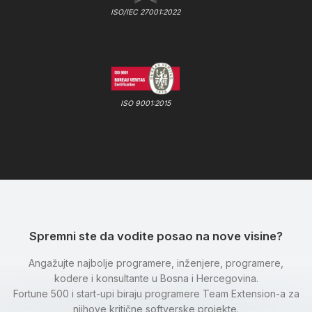
ISO/IEC 27001:2022
ISO 9001:2015
Spremni ste da vodite posao na nove visine?
Angažujte najbolje programere, inženjere, programere,
kodere i konsultante u Bosna i Hercegovina.
Fortune 500 i start-upi biraju programere Team Extension-a za
njihove kritične softverske projekte.