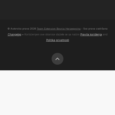
© Autorska prava
2026
Team Extension Bosnia Herzegovina
- Sva prava zadržana
Changelog
● Korišćenjem ove stranice slažete se sa našim
Pravila korištenja
and
Politika privatnosti