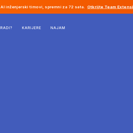
AI inženjerski timovi, spremni za 72 sata.
Otkrijte Team Extens
Belgija
 RADI?
KARIJERE
NAJAM
Francuska
Irska
Holandija
Švicarska
Sjedinjene Države
Bosna i Hercegovina
Estonija
Latvija
Moldavija