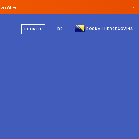
ion AI →
×
Bosanski
Kanada
Engleski
BS
BOSNA I HERCEGOVINA
POČNITE
Njemačka
Lihtenštajn
Norveška
Japan
Bugarska
Hrvatska
Litvanija
Crna Gora