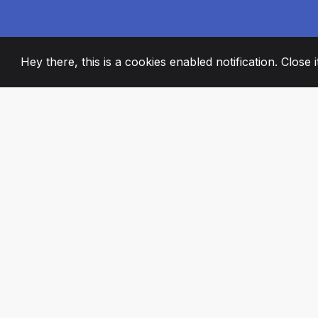
Hey there, this is a cookies enabled notification. Close 
2008
+
ESTABLISHED
STRASTVENI ČL