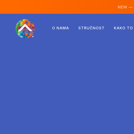
NEW —
Austrija
O NAMA
STRUČNOST
KAKO TO
Finska
Island
Luksemburg
Švedska
Ujedinjeno Kraljevstvo
Albanija
Češka
Mađarska
Sjeverna Makedonija