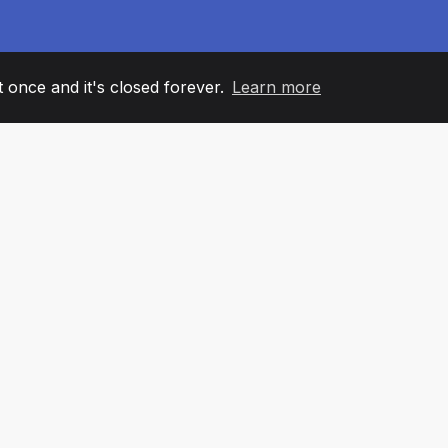
it once and it's closed forever.
Learn more
60
+36
7
ANOVI TIMA
COUNTRIES
KANCELA