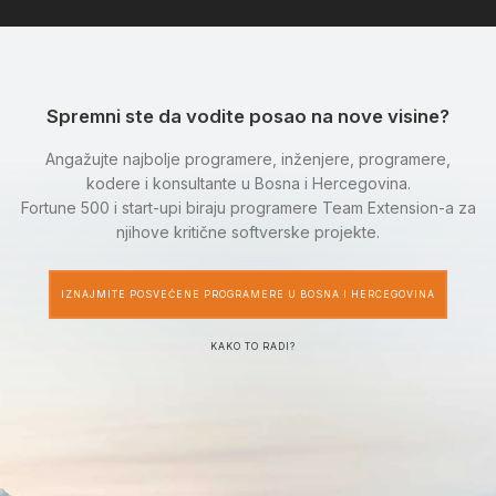
Spremni ste da vodite posao na nove visine?
Angažujte najbolje programere, inženjere, programere,
kodere i konsultante u Bosna i Hercegovina.
Fortune 500 i start-upi biraju programere Team Extension-a za
njihove kritične softverske projekte.
IZNAJMITE POSVEĆENE PROGRAMERE U BOSNA I HERCEGOVINA
KAKO TO RADI?