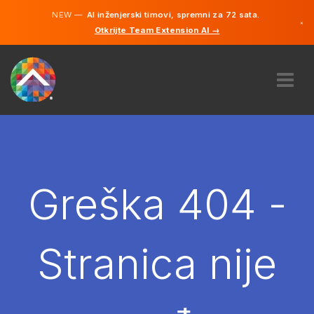
NEW —
AI inženjerski timovi, spremni za 72 sata.
×
Otkrijte Team Extension AI →
Bosanski
Engleski
O NAMA
STRUČNOST
KAKO TO RADI?
KARIJERE
Greška 404 -
NAJAM
BOSNA I HERCEGOVINA
Stranica nije
BS
POČNITE