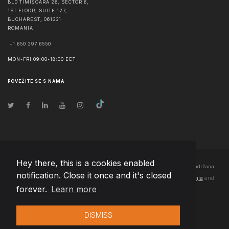
BLD TIMIȘOARA 26, SECTOR 6,
1ST FLOOR, SUITE 127,
BUCHAREST
,
061331
ROMANIA
+1 650 297 6550
MON-FRI 09:00-18:00 EET
POVEŽITE SE S NAMA
Hey there, this is a cookies enabled
© Autorska prava
2026
Team Extension Bosnia Herzegovina
- Sva prava zadržana
notification. Close it once and it's closed
Changelog
● Korišćenjem ove stranice slažete se sa našim
Pravila korištenja
and
forever.
Learn more
Politika privatnosti
DISMISS