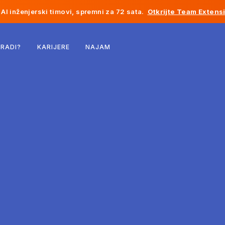
AI inženjerski timovi, spremni za 72 sata.
Otkrijte Team Extens
Belgija
 RADI?
KARIJERE
NAJAM
Francuska
Irska
Holandija
Švicarska
Sjedinjene Države
Bosna i Hercegovina
Estonija
Latvija
Moldavija