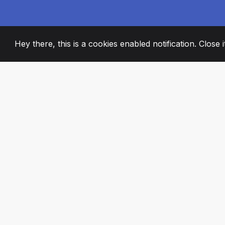
Hey there, this is a cookies enabled notification. Close 
2008
+
ESTABLISHED
STRASTVENI ČL