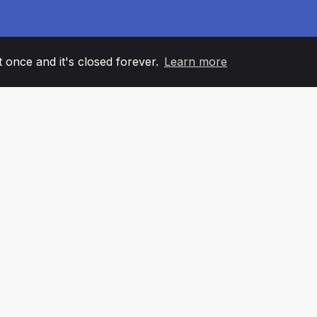
it once and it's closed forever.
Learn more
60
+36
7
ANOVI TIMA
COUNTRIES
KANCELA