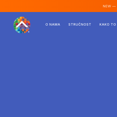
NEW —
Austrija
O NAMA
STRUČNOST
KAKO TO
Finska
Island
Luksemburg
Švedska
Ujedinjeno Kraljevstvo
Albanija
Češka
Mađarska
Sjeverna Makedonija