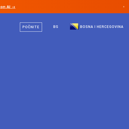
ion AI →
×
Bosanski
Kanada
Engleski
BS
BOSNA I HERCEGOVINA
POČNITE
Njemačka
Lihtenštajn
Norveška
Japan
Bugarska
Hrvatska
Litvanija
Crna Gora