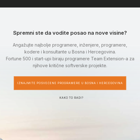
Spremni ste da vodite posao na nove visine?
Angažujte najbolje programere, inženjere, programere,
kodere i konsultante u Bosna i Hercegovina.
Fortune 500 i start-upi biraju programere Team Extension-a za
njihove kritične softverske projekte.
IZNAJMITE POSVEĆENE PROGRAMERE U BOSNA I HERCEGOVINA
KAKO TO RADI?