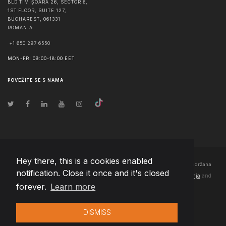
BLD TIMIȘOARA 26, SECTOR 6,
1ST FLOOR, SUITE 127,
BUCHAREST
,
061331
ROMANIA
+1 650 297 6550
MON-FRI 09:00-18:00 EET
POVEŽITE SE S NAMA
Hey there, this is a cookies enabled
© Autorska prava
2026
Team Extension Bosnia Herzegovina
- Sva prava zadržana
notification. Close it once and it's closed
Changelog
● Korišćenjem ove stranice slažete se sa našim
Pravila korištenja
and
forever.
Learn more
Politika privatnosti
DISMISS