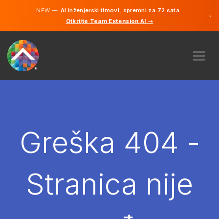
NEW —
AI inženjerski timovi, spremni za 72 sata.
×
Otkrijte Team Extension AI →
Bosanski
Engleski
O NAMA
STRUČNOST
KAKO TO RADI?
KARIJERE
Greška 404 -
NAJAM
BOSNA I HERCEGOVINA
Stranica nije
BS
POČNITE