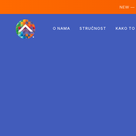
NEW —
Austrija
O NAMA
STRUČNOST
KAKO TO
Finska
Island
Luksemburg
Švedska
Ujedinjeno Kraljevstvo
Albanija
Češka
Mađarska
Sjeverna Makedonija