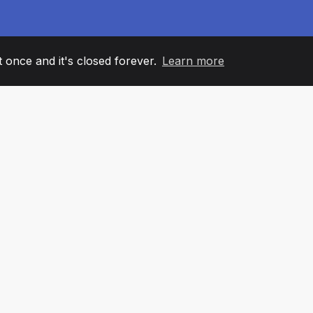
it once and it's closed forever.
Learn more
60
+36
7
ANOVI TIMA
COUNTRIES
KANCELA