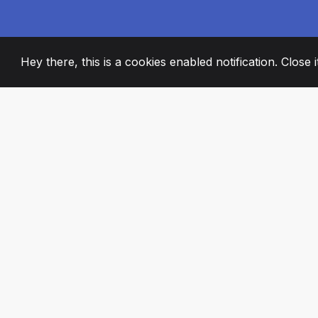
Hey there, this is a cookies enabled notification. Close 
2008
+
ESTABLISHED
STRASTVENI ČL