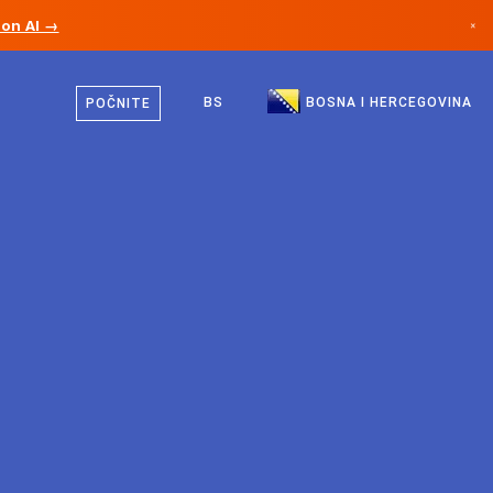
ion AI →
×
Bosanski
Kanada
Engleski
BS
BOSNA I HERCEGOVINA
POČNITE
Njemačka
Lihtenštajn
Norveška
Japan
Bugarska
Hrvatska
Litvanija
Crna Gora