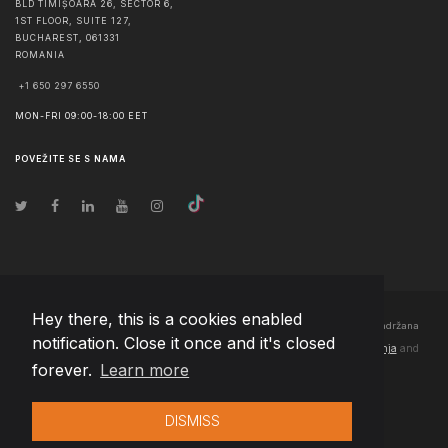
BLD TIMIȘOARA 26, SECTOR 6,
1ST FLOOR, SUITE 127,
BUCHAREST
,
061331
ROMANIA
+1 650 297 6550
MON-FRI 09:00-18:00 EET
POVEŽITE SE S NAMA
Hey there, this is a cookies enabled
© Autorska prava
2026
Team Extension Bosnia Herzegovina
- Sva prava zadržana
notification. Close it once and it's closed
Changelog
● Korišćenjem ove stranice slažete se sa našim
Pravila korištenja
and
forever.
Learn more
Politika privatnosti
DISMISS