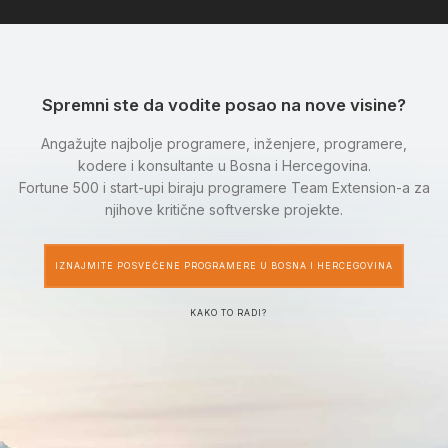
Spremni ste da vodite posao na nove visine?
Angažujte najbolje programere, inženjere, programere,
kodere i konsultante u Bosna i Hercegovina.
Fortune 500 i start-upi biraju programere Team Extension-a za
njihove kritične softverske projekte.
IZNAJMITE POSVEĆENE PROGRAMERE U BOSNA I HERCEGOVINA
KAKO TO RADI?