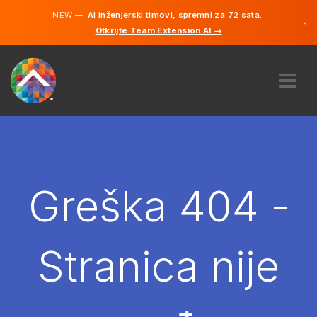
NEW —
AI inženjerski timovi, spremni za 72 sata.
×
Otkrijte Team Extension AI →
Bosanski
Engleski
O NAMA
STRUČNOST
KAKO TO RADI?
KARIJERE
Greška 404 -
NAJAM
BOSNA I HERCEGOVINA
Stranica nije
BS
POČNITE