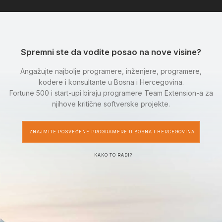
Spremni ste da vodite posao na nove visine?
Angažujte najbolje programere, inženjere, programere,
kodere i konsultante u Bosna i Hercegovina.
Fortune 500 i start-upi biraju programere Team Extension-a za
njihove kritične softverske projekte.
IZNAJMITE POSVEĆENE PROGRAMERE U BOSNA I HERCEGOVINA
KAKO TO RADI?