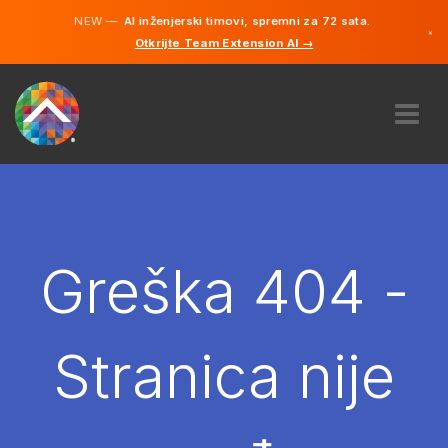
NEW —
AI inženjerski timovi, spremni za 72 sata.
×
Otkrijte Team Extension AI →
Bosanski
Engleski
O NAMA
STRUČNOST
KAKO TO RADI?
KARIJERE
Greška 404 -
NAJAM
BOSNA I HERCEGOVINA
Stranica nije
BS
POČNITE