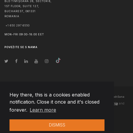
BLD TIMIȘOARA 26, SECTOR 6,
1ST FLOOR, SUITE 127,
BUCHAREST
,
061331
ROMANIA
+1 650 297 6550
MON-FRI 09:00-18:00 EET
POVEŽITE SE S NAMA
Hey there, this is a cookies enabled
© Autorska prava
2026
Team Extension Bosnia Herzegovina
- Sva prava zadržana
notification. Close it once and it's closed
Changelog
● Korišćenjem ove stranice slažete se sa našim
Pravila korištenja
and
forever.
Learn more
Politika privatnosti
DISMISS