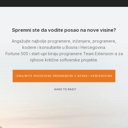
Spremni ste da vodite posao na nove visine?
Angažujte najbolje programere, inženjere, programere,
kodere i konsultante u Bosna i Hercegovina.
Fortune 500 i start-upi biraju programere Team Extension-a za
njihove kritične softverske projekte.
IZNAJMITE POSVEĆENE PROGRAMERE U BOSNA I HERCEGOVINA
KAKO TO RADI?