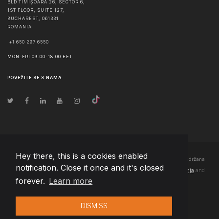
BLD TIMIȘOARA 26, SECTOR 6,
1ST FLOOR, SUITE 127,
BUCHAREST
,
061331
ROMANIA
+1 650 297 6550
MON-FRI 09:00-18:00 EET
POVEŽITE SE S NAMA
Hey there, this is a cookies enabled
© Autorska prava
2026
Team Extension Bosnia Herzegovina
- Sva prava zadržana
notification. Close it once and it's closed
Changelog
● Korišćenjem ove stranice slažete se sa našim
Pravila korištenja
and
forever.
Learn more
Politika privatnosti
DISMISS