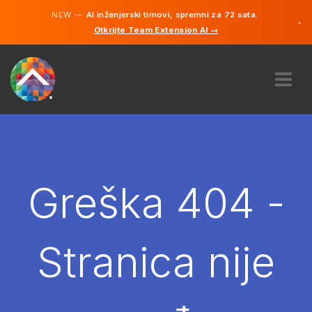
NEW —
AI inženjerski timovi, spremni za 72 sata.
×
Otkrijte Team Extension AI →
Bosanski
Engleski
O NAMA
STRUČNOST
KAKO TO RADI?
KARIJERE
Greška 404 -
NAJAM
BOSNA I HERCEGOVINA
Stranica nije
BS
POČNITE