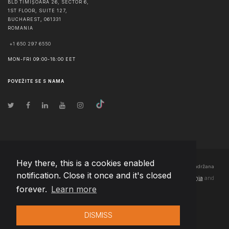
BLD TIMIȘOARA 26, SECTOR 6,
1ST FLOOR, SUITE 127,
BUCHAREST
,
061331
ROMANIA
+1 650 297 6550
MON-FRI 09:00-18:00 EET
POVEŽITE SE S NAMA
Hey there, this is a cookies enabled
© Autorska prava
2026
Team Extension Bosnia Herzegovina
- Sva prava zadržana
notification. Close it once and it's closed
Changelog
● Korišćenjem ove stranice slažete se sa našim
Pravila korištenja
and
forever.
Learn more
Politika privatnosti
DISMISS