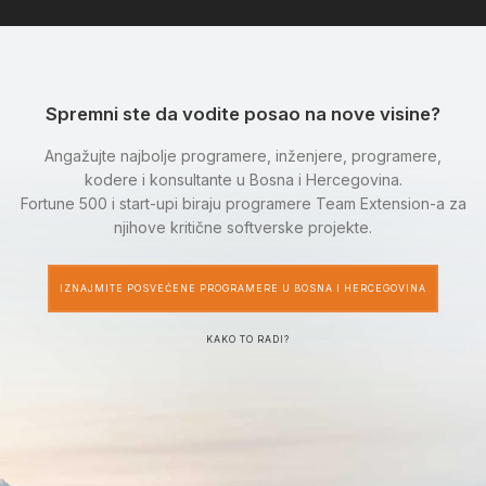
Spremni ste da vodite posao na nove visine?
Angažujte najbolje programere, inženjere, programere,
kodere i konsultante u Bosna i Hercegovina.
Fortune 500 i start-upi biraju programere Team Extension-a za
njihove kritične softverske projekte.
IZNAJMITE POSVEĆENE PROGRAMERE U BOSNA I HERCEGOVINA
KAKO TO RADI?