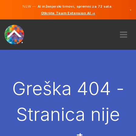
NEW —
AI inženjerski timovi, spremni za 72 sata.
×
Otkrijte Team Extension AI →
Bosanski
Engleski
O NAMA
STRUČNOST
KAKO TO RADI?
KARIJERE
Greška 404 -
NAJAM
BOSNA I HERCEGOVINA
Stranica nije
BS
POČNITE