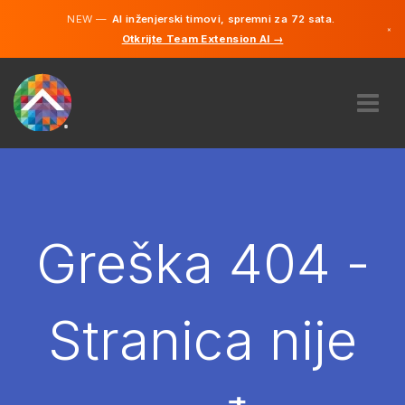
NEW —
AI inženjerski timovi, spremni za 72 sata.
×
Otkrijte Team Extension AI →
Bosanski
Engleski
O NAMA
STRUČNOST
KAKO TO RADI?
KARIJERE
Greška 404 -
NAJAM
BOSNA I HERCEGOVINA
Stranica nije
BS
POČNITE