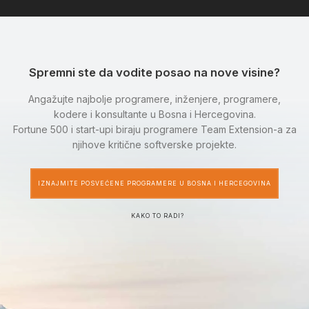
Spremni ste da vodite posao na nove visine?
Angažujte najbolje programere, inženjere, programere,
kodere i konsultante u Bosna i Hercegovina.
Fortune 500 i start-upi biraju programere Team Extension-a za
njihove kritične softverske projekte.
IZNAJMITE POSVEĆENE PROGRAMERE U BOSNA I HERCEGOVINA
KAKO TO RADI?