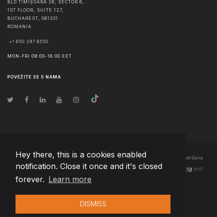
BLD TIMIȘOARA 26, SECTOR 6,
1ST FLOOR, SUITE 127,
BUCHAREST
,
061331
ROMANIA
+1 650 297 6550
MON-FRI 09:00-18:00 EET
POVEŽITE SE S NAMA
Hey there, this is a cookies enabled
© Autorska prava
2026
Team Extension Bosnia Herzegovina
- Sva prava zadržana
notification. Close it once and it's closed
Changelog
● Korišćenjem ove stranice slažete se sa našim
Pravila korištenja
and
forever.
Learn more
Politika privatnosti
DISMISS