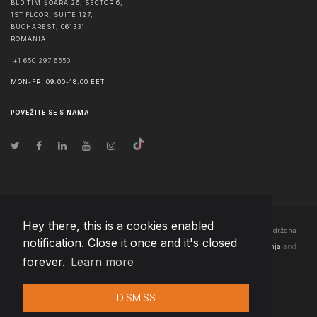
BLD TIMIȘOARA 26, SECTOR 6,
1ST FLOOR, SUITE 127,
BUCHAREST
,
061331
ROMANIA
+1 650 297 6550
MON-FRI 09:00-18:00 EET
POVEŽITE SE S NAMA
Hey there, this is a cookies enabled
© Autorska prava
2026
Team Extension Bosnia Herzegovina
- Sva prava zadržana
notification. Close it once and it's closed
Changelog
● Korišćenjem ove stranice slažete se sa našim
Pravila korištenja
and
forever.
Learn more
Politika privatnosti
DISMISS