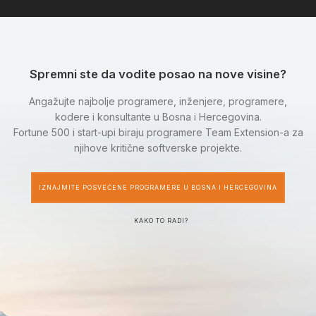
Spremni ste da vodite posao na nove visine?
Angažujte najbolje programere, inženjere, programere,
kodere i konsultante u Bosna i Hercegovina.
Fortune 500 i start-upi biraju programere Team Extension-a za
njihove kritične softverske projekte.
IZNAJMITE POSVEĆENE PROGRAMERE U BOSNA I HERCEGOVINA
KAKO TO RADI?