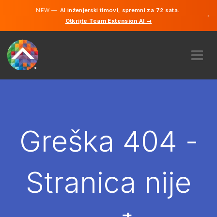
NEW —
AI inženjerski timovi, spremni za 72 sata.
×
Otkrijte Team Extension AI →
Bosanski
Engleski
O NAMA
STRUČNOST
KAKO TO RADI?
KARIJERE
Greška 404 -
NAJAM
BOSNA I HERCEGOVINA
Stranica nije
BS
POČNITE