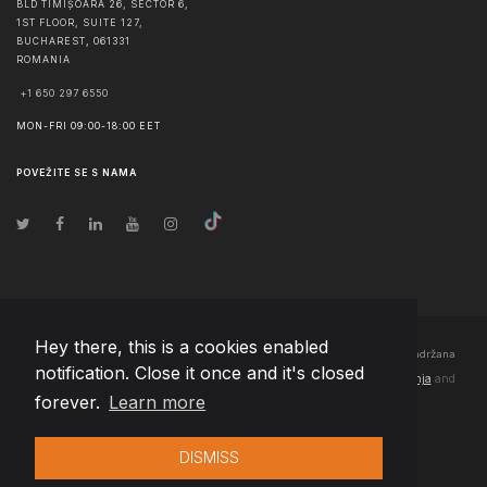
BLD TIMIȘOARA 26, SECTOR 6,
1ST FLOOR, SUITE 127,
BUCHAREST
,
061331
ROMANIA
+1 650 297 6550
MON-FRI 09:00-18:00 EET
POVEŽITE SE S NAMA
Hey there, this is a cookies enabled
© Autorska prava
2026
Team Extension Bosnia Herzegovina
- Sva prava zadržana
notification. Close it once and it's closed
Changelog
● Korišćenjem ove stranice slažete se sa našim
Pravila korištenja
and
forever.
Learn more
Politika privatnosti
DISMISS