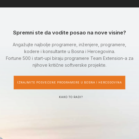
Spremni ste da vodite posao na nove visine?
Angažujte najbolje programere, inženjere, programere,
kodere i konsultante u Bosna i Hercegovina.
Fortune 500 i start-upi biraju programere Team Extension-a za
njihove kritične softverske projekte.
IZNAJMITE POSVEĆENE PROGRAMERE U BOSNA I HERCEGOVINA
KAKO TO RADI?