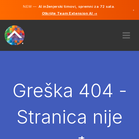
NEW —
AI inženjerski timovi, spremni za 72 sata.
×
Otkrijte Team Extension AI →
Bosanski
Engleski
O NAMA
STRUČNOST
KAKO TO RADI?
KARIJERE
Greška 404 -
NAJAM
BOSNA I HERCEGOVINA
Stranica nije
BS
POČNITE