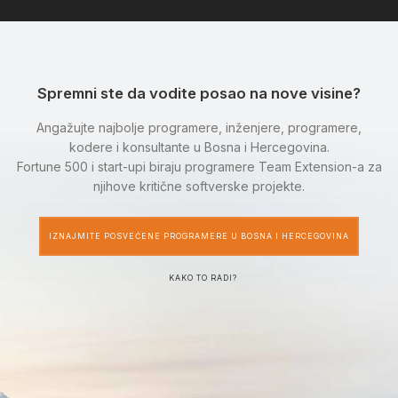
Spremni ste da vodite posao na nove visine?
Angažujte najbolje programere, inženjere, programere,
kodere i konsultante u Bosna i Hercegovina.
Fortune 500 i start-upi biraju programere Team Extension-a za
njihove kritične softverske projekte.
IZNAJMITE POSVEĆENE PROGRAMERE U BOSNA I HERCEGOVINA
KAKO TO RADI?