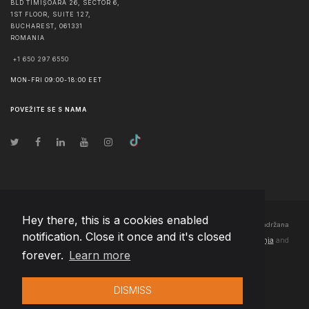
BLD TIMIȘOARA 26, SECTOR 6,
1ST FLOOR, SUITE 127,
BUCHAREST
,
061331
ROMANIA
+1 650 297 6550
MON-FRI 09:00-18:00 EET
POVEŽITE SE S NAMA
Hey there, this is a cookies enabled
© Autorska prava
2026
Team Extension Bosnia Herzegovina
- Sva prava zadržana
notification. Close it once and it's closed
Changelog
● Korišćenjem ove stranice slažete se sa našim
Pravila korištenja
and
forever.
Learn more
Politika privatnosti
DISMISS