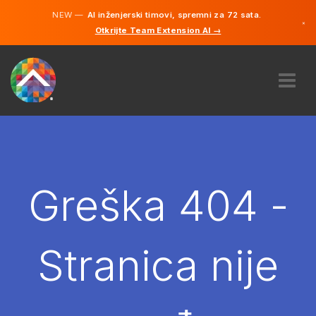
NEW —
AI inženjerski timovi, spremni za 72 sata.
×
Otkrijte Team Extension AI →
Bosanski
Engleski
O NAMA
STRUČNOST
KAKO TO RADI?
KARIJERE
Greška 404 -
NAJAM
BOSNA I HERCEGOVINA
Stranica nije
BS
POČNITE