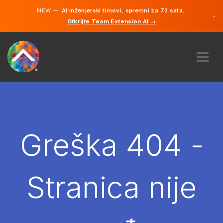
NEW —
AI inženjerski timovi, spremni za 72 sata.
×
Otkrijte Team Extension AI →
Bosanski
Engleski
O NAMA
STRUČNOST
KAKO TO RADI?
KARIJERE
Greška 404 -
NAJAM
BOSNA I HERCEGOVINA
Stranica nije
BS
POČNITE