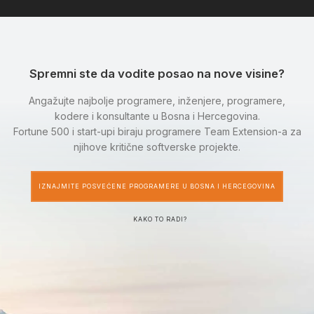
Spremni ste da vodite posao na nove visine?
Angažujte najbolje programere, inženjere, programere,
kodere i konsultante u Bosna i Hercegovina.
Fortune 500 i start-upi biraju programere Team Extension-a za
njihove kritične softverske projekte.
IZNAJMITE POSVEĆENE PROGRAMERE U BOSNA I HERCEGOVINA
KAKO TO RADI?