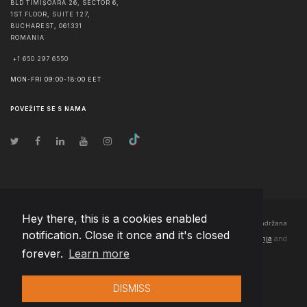
BLD TIMIȘOARA 26, SECTOR 6,
1ST FLOOR, SUITE 127,
BUCHAREST
,
061331
ROMANIA
+1 650 297 6550
MON-FRI 09:00-18:00 EET
POVEŽITE SE S NAMA
Hey there, this is a cookies enabled
© Autorska prava
2026
Team Extension Bosnia Herzegovina
- Sva prava zadržana
notification. Close it once and it's closed
Changelog
● Korišćenjem ove stranice slažete se sa našim
Pravila korištenja
and
forever.
Learn more
Politika privatnosti
DISMISS