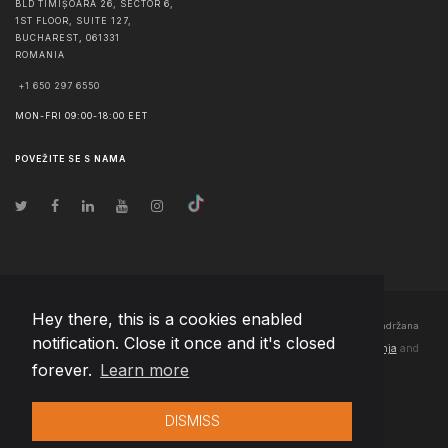
BLD TIMIȘOARA 26, SECTOR 6,
1ST FLOOR, SUITE 127,
BUCHAREST
,
061331
ROMANIA
+1 650 297 6550
MON-FRI 09:00-18:00 EET
POVEŽITE SE S NAMA
Hey there, this is a cookies enabled
© Autorska prava
2026
Team Extension Bosnia Herzegovina
- Sva prava zadržana
notification. Close it once and it's closed
Changelog
● Korišćenjem ove stranice slažete se sa našim
Pravila korištenja
and
forever.
Learn more
Politika privatnosti
DISMISS