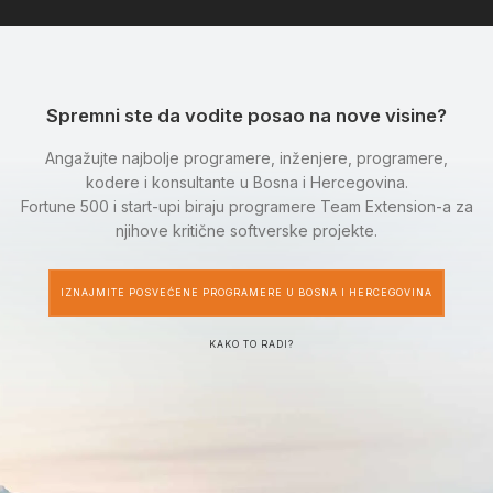
Spremni ste da vodite posao na nove visine?
Angažujte najbolje programere, inženjere, programere,
kodere i konsultante u Bosna i Hercegovina.
Fortune 500 i start-upi biraju programere Team Extension-a za
njihove kritične softverske projekte.
IZNAJMITE POSVEĆENE PROGRAMERE U BOSNA I HERCEGOVINA
KAKO TO RADI?