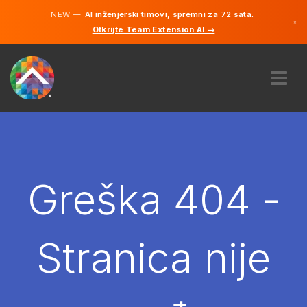
NEW —
AI inženjerski timovi, spremni za 72 sata.
×
Otkrijte Team Extension AI →
Bosanski
Engleski
O NAMA
STRUČNOST
KAKO TO RADI?
KARIJERE
Greška 404 -
NAJAM
BOSNA I HERCEGOVINA
Stranica nije
BS
POČNITE