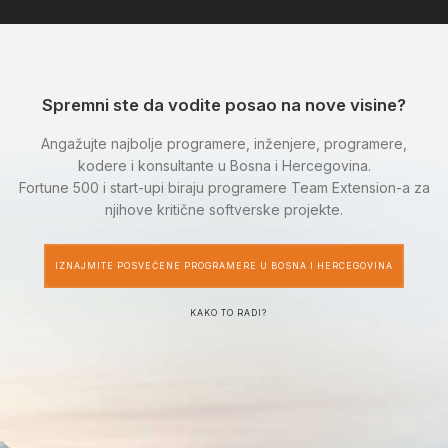
Spremni ste da vodite posao na nove visine?
Angažujte najbolje programere, inženjere, programere,
kodere i konsultante u Bosna i Hercegovina.
Fortune 500 i start-upi biraju programere Team Extension-a za
njihove kritične softverske projekte.
IZNAJMITE POSVEĆENE PROGRAMERE U BOSNA I HERCEGOVINA
KAKO TO RADI?