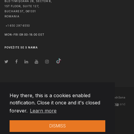
BLD TIMIȘOARA 26, SECTOR 6,
1ST FLOOR, SUITE 127,
BUCHAREST
,
061331
ROMANIA
+1 650 297 6550
MON-FRI 09:00-18:00 EET
POVEŽITE SE S NAMA
Hey there, this is a cookies enabled
© Autorska prava
2026
Team Extension Bosnia Herzegovina
- Sva prava zadržana
notification. Close it once and it's closed
Changelog
● Korišćenjem ove stranice slažete se sa našim
Pravila korištenja
and
forever.
Learn more
Politika privatnosti
DISMISS