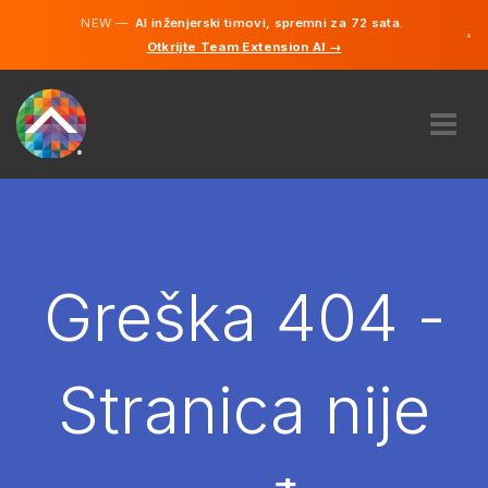
NEW —
AI inženjerski timovi, spremni za 72 sata.
×
Otkrijte Team Extension AI →
Bosanski
Engleski
O NAMA
STRUČNOST
KAKO TO RADI?
KARIJERE
Greška 404 -
NAJAM
BOSNA I HERCEGOVINA
Stranica nije
BS
POČNITE