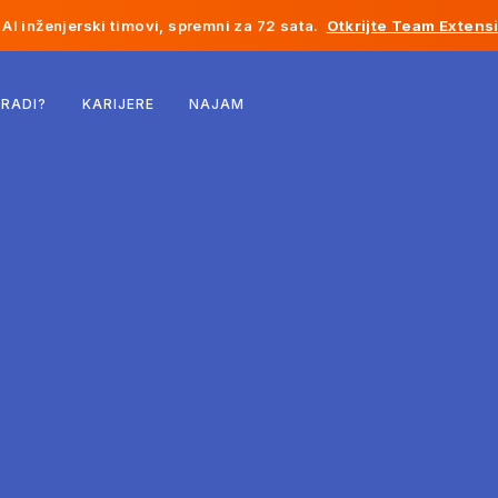
AI inženjerski timovi, spremni za 72 sata.
Otkrijte Team Extens
Belgija
 RADI?
KARIJERE
NAJAM
Francuska
Irska
Holandija
Švicarska
Sjedinjene Države
Bosna i Hercegovina
Estonija
Latvija
Moldavija