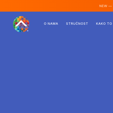
NEW —
Austrija
O NAMA
STRUČNOST
KAKO TO
Finska
Island
Luksemburg
Švedska
Ujedinjeno Kraljevstvo
Albanija
Češka
Mađarska
Sjeverna Makedonija