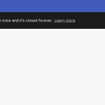
it once and it's closed forever.
Learn more
60
+36
7
ANOVI TIMA
COUNTRIES
KANCELA