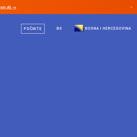
ion AI →
×
Bosanski
Kanada
Engleski
BS
BOSNA I HERCEGOVINA
POČNITE
Njemačka
Lihtenštajn
Norveška
Japan
Bugarska
Hrvatska
Litvanija
Crna Gora