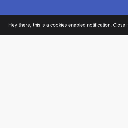
Hey there, this is a cookies enabled notification. Close 
2008
+
ESTABLISHED
STRASTVENI ČL