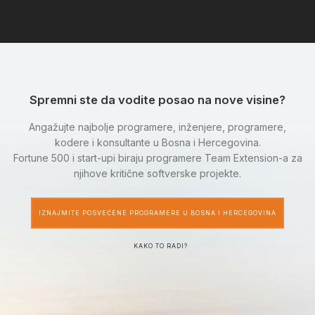
Spremni ste da vodite posao na nove visine?
Angažujte najbolje programere, inženjere, programere,
kodere i konsultante u Bosna i Hercegovina.
Fortune 500 i start-upi biraju programere Team Extension-a za
njihove kritične softverske projekte.
IZNAJMITE POSVEĆENE PROGRAMERE U BOSNA I HERCEGOVINA
KAKO TO RADI?