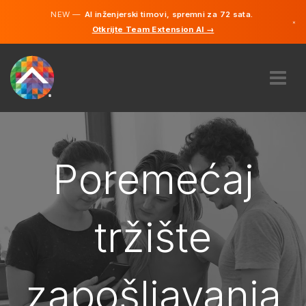
NEW —
AI inženjerski timovi, spremni za 72 sata.
×
Otkrijte Team Extension AI →
Bosanski
Engleski
O NAMA
STRUČNOST
KAKO TO RADI?
Poremećaj
KARIJERE
NAJAM
tržište
BOSNA I HERCEGOVINA
BS
zapošljavanja
POČNITE