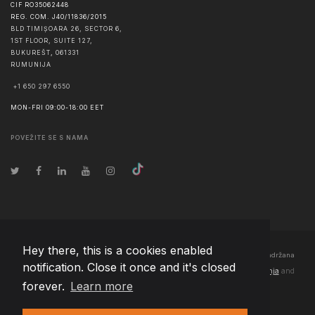
CIF RO35062448
REG. COM. J40/11836/2015
BLD TIMIȘOARA 26, SECTOR 6,
1ST FLOOR, SUITE 127,
BUKUREŠT
,
061331
RUMUNIJA
+1 650 297 6550
MON-FRI 09:00-18:00 EET
POVEŽITE SE S NAMA
Hey there, this is a cookies enabled
© Autorska prava
2026
Team Extension Bosnia Herzegovina
- Sva prava zadržana
notification. Close it once and it's closed
Changelog
● Korišćenjem ove stranice slažete se sa našim
Pravila korištenja
and
forever.
Learn more
Politika privatnosti