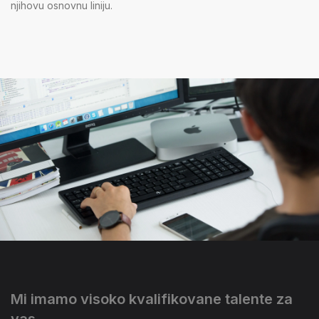
njihovu osnovnu liniju.
Mi imamo visoko kvalifikovane talente za
vas