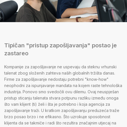
Tipičan "pristup zapošljavanja" postao je
zastareo
Kompanije za zapošljavanje ne uspevaju da steknu vrhunski
talenat zbog složenih zahteva naših globalnih tržišta danas.
Firme za zapošljavanje nedostaju potrebni "know-how"
neophodni za ispunjavanje mandata na kojem raste tehnološka
industrija. Ponovo smo svedočili ovu dilemu. Ovaj neuspješan
pristup sticanju talenata stvara potpunu razliku između onoga
što vam klijent (ti) želi i šta je potrebno i koja agencija za
zapošljavanje traži. U kratkom zapošljavanju preduzeća traže
brzo posao brzo i ne efikasno. Što uzrokuje sposobnost
klijenta da se takmiče i radi što rezultira značajnim utjecaj na