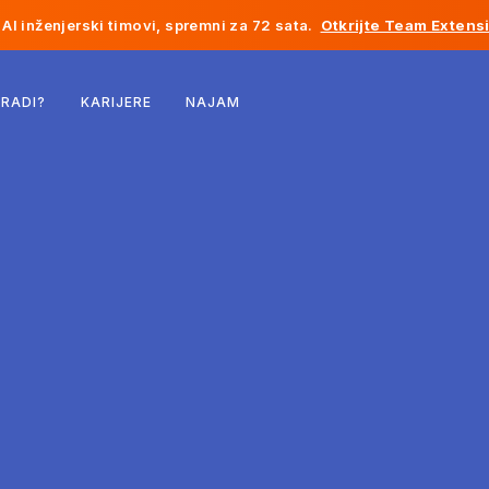
AI inženjerski timovi, spremni za 72 sata.
Otkrijte Team Extens
Belgija
 RADI?
KARIJERE
NAJAM
Francuska
Irska
Holandija
Švicarska
Sjedinjene Države
Bosna i Hercegovina
Estonija
Latvija
Moldavija