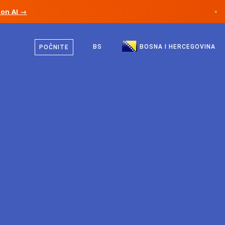
ion AI →
×
Bosanski
Kanada
Engleski
BS
BOSNA I HERCEGOVINA
POČNITE
Njemačka
Lihtenštajn
Norveška
Japan
Bugarska
Hrvatska
Litvanija
Crna Gora