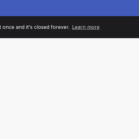
it once and it's closed forever.
Learn more
60
+36
7
ANOVI TIMA
COUNTRIES
KANCELA