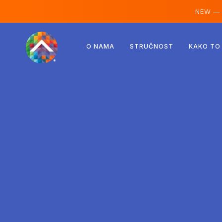
NEW —
Austrija
O NAMA
STRUČNOST
KAKO TO
Finska
Island
Luksemburg
Švedska
Ujedinjeno Kraljevstvo
Albanija
Češka
Mađarska
Sjeverna Makedonija