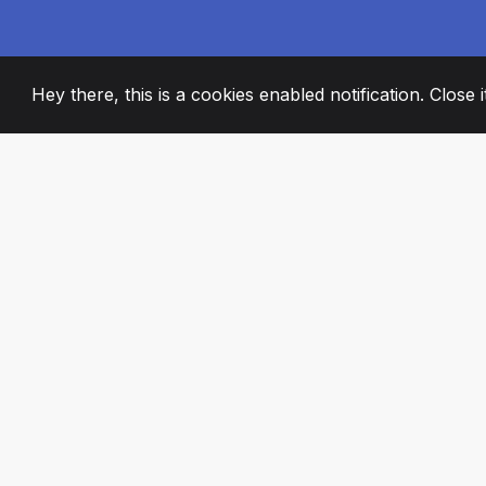
Hey there, this is a cookies enabled notification. Close 
2008
+
ESTABLISHED
STRASTVENI ČL