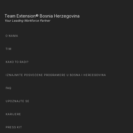
Team Extension® Bosnia Herzegovina
Your Leading Workforce Partner
O NAMA
TIM
KAKO TO RADI?
IZNAJMITE POSVEĆENE PROGRAMERE U BOSNA I HERCEGOVINA
FAQ
UPOZNAJTE SE
KARIJERE
PRESS KIT