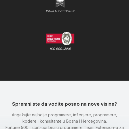
ISO/IEC 27001:2022
ISO 9001:2015
Spremni ste da vodite posao na nove visine?
Angažujte najbolje programere, inženjere, programere,
kodere i konsultante u Bosna i Hercegovina.
Fortune 500 i start-upi biraju programere Team Extension-a za