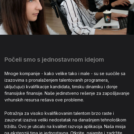
Počeli smo s jednostavnom idejom
Mnoge kompanije - kako velike tako i male - su se suočile sa
izazovima s pronalaženjem talentovanih programera,
uključujući kvalifikacije kandidata, timsku dinamiku i donje
finansijske finansije. Naše jedinstveno rešenje za zapošljavanje
vrhunskih resursa rešava ove probleme.
Potražnja za visoko kvalifikovanim talentom brzo raste i
zauzvrat izaziva veliki nedostatak na današnjem tehnološkom
tržištu. Ovo je uticalo na kvalitet razvoja aplikacija. Naša misija
na ekstenziji tima je jednostavna. Otkrijte, najamite i zadržite