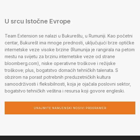
U srcu Istočne Evrope
Team Extension se nalazi u Bukureštu, u Rumuniji. Kao početni
centar, Bukurešt ima mnoge prednosti, uključujući brze optičke
internetske veze visoke brzine (Rumunija je rangirala na petom
mestu na svijetu za brzinu internetske veze od strane
bloomberg.com), niske operativne troškove i režijske
troškove; plus, bogatstvo domaćih tehničkih talenata. S
obzirom na porast potrebnih preduzetničkih kultura
samoodrživosti i fleksibilnosti, koja je ojačala poslovni sektor,
bogatstvo tehničkih veština i resursa koji govore engleski.
UNAJMITE NAMJENSKI NOSIVI PROGRAMER