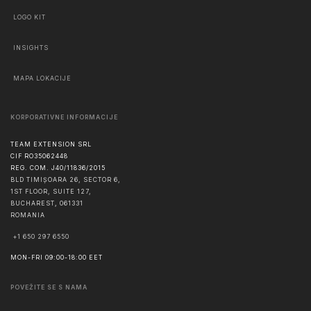
LOGO KIT
INSIGHTS
MAPA LOKACIJE
KORPORATIVNE INFORMACIJE
TEAM EXTENSION SRL
CIF RO35062448
REG. COM. J40/11836/2015
BLD TIMIȘOARA 26, SECTOR 6,
1ST FLOOR, SUITE 127,
BUCHAREST
,
061331
ROMANIA
+1 650 297 6550
MON-FRI 09:00-18:00 EET
POVEŽITE SE S NAMA