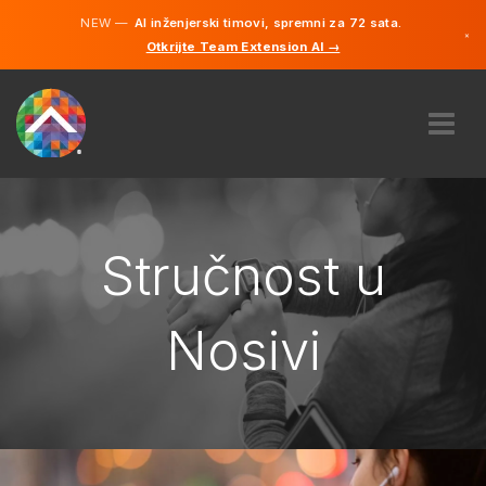
NEW —
AI inženjerski timovi, spremni za 72 sata.
×
Otkrijte Team Extension AI →
Bosanski
Engleski
O NAMA
STRUČNOST
KAKO TO RADI?
Stručnost u
KARIJERE
NAJAM
Nosivi
BOSNA I HERCEGOVINA
BS
POČNITE