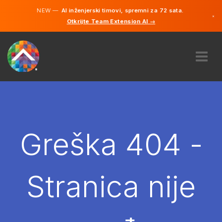
NEW —
AI inženjerski timovi, spremni za 72 sata.
×
Otkrijte Team Extension AI →
Bosanski
Engleski
O NAMA
STRUČNOST
KAKO TO RADI?
KARIJERE
Greška 404 -
NAJAM
BOSNA I HERCEGOVINA
Stranica nije
BS
POČNITE