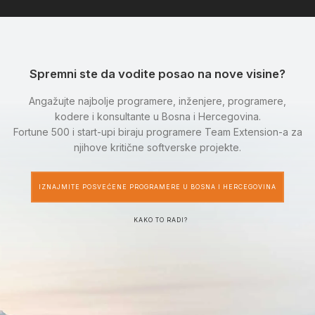
Spremni ste da vodite posao na nove visine?
Angažujte najbolje programere, inženjere, programere,
kodere i konsultante u Bosna i Hercegovina.
Fortune 500 i start-upi biraju programere Team Extension-a za
njihove kritične softverske projekte.
IZNAJMITE POSVEĆENE PROGRAMERE U BOSNA I HERCEGOVINA
KAKO TO RADI?