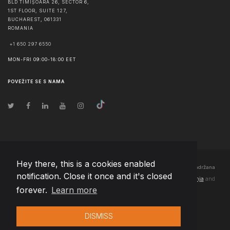
BLD TIMIȘOARA 26, SECTOR 6,
1ST FLOOR, SUITE 127,
BUCHAREST
,
061331
ROMANIA
+1 650 297 6550
MON-FRI 09:00-18:00 EET
POVEŽITE SE S NAMA
Hey there, this is a cookies enabled
© Autorska prava
2026
Team Extension Bosnia Herzegovina
- Sva prava zadržana
notification. Close it once and it's closed
Changelog
● Korišćenjem ove stranice slažete se sa našim
Pravila korištenja
and
forever.
Learn more
Politika privatnosti
DISMISS