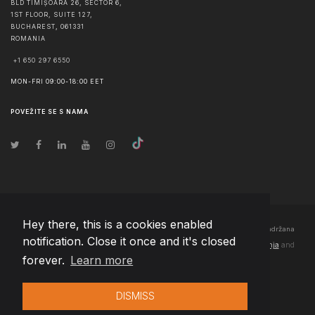
BLD TIMIȘOARA 26, SECTOR 6,
1ST FLOOR, SUITE 127,
BUCHAREST
,
061331
ROMANIA
+1 650 297 6550
MON-FRI 09:00-18:00 EET
POVEŽITE SE S NAMA
Hey there, this is a cookies enabled
© Autorska prava
2026
Team Extension Bosnia Herzegovina
- Sva prava zadržana
notification. Close it once and it's closed
Changelog
● Korišćenjem ove stranice slažete se sa našim
Pravila korištenja
and
forever.
Learn more
Politika privatnosti
DISMISS