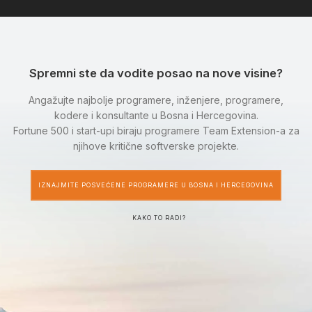
Spremni ste da vodite posao na nove visine?
Angažujte najbolje programere, inženjere, programere,
kodere i konsultante u Bosna i Hercegovina.
Fortune 500 i start-upi biraju programere Team Extension-a za
njihove kritične softverske projekte.
IZNAJMITE POSVEĆENE PROGRAMERE U BOSNA I HERCEGOVINA
KAKO TO RADI?