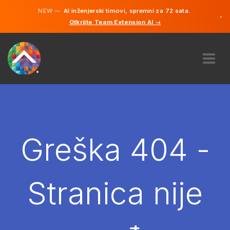
NEW —
AI inženjerski timovi, spremni za 72 sata.
×
Otkrijte Team Extension AI →
Bosanski
Engleski
O NAMA
STRUČNOST
KAKO TO RADI?
KARIJERE
Greška 404 -
NAJAM
BOSNA I HERCEGOVINA
Stranica nije
BS
POČNITE