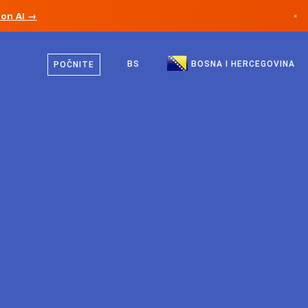
ion AI →
×
Bosanski
Kanada
Engleski
BS
BOSNA I HERCEGOVINA
POČNITE
Njemačka
Lihtenštajn
Norveška
Japan
Bugarska
Hrvatska
Litvanija
Crna Gora