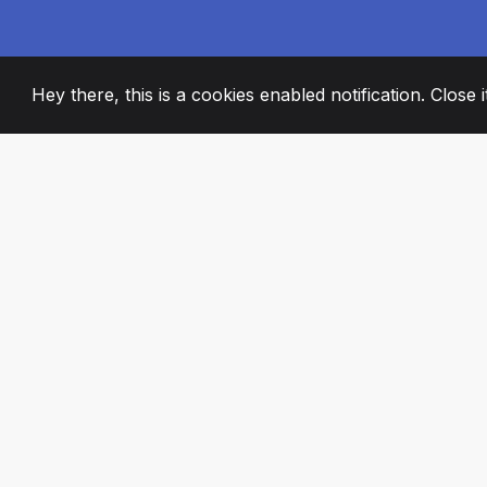
Hey there, this is a cookies enabled notification. Close 
2008
+
ESTABLISHED
STRASTVENI ČL