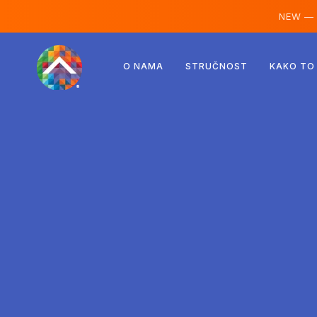
NEW —
Austrija
O NAMA
STRUČNOST
KAKO TO
Finska
Island
Luksemburg
Švedska
Ujedinjeno Kraljevstvo
Albanija
Češka
Mađarska
Sjeverna Makedonija