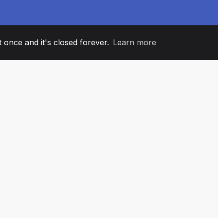
it once and it's closed forever.
Learn more
60
+36
7
ANOVI TIMA
COUNTRIES
KANCELA