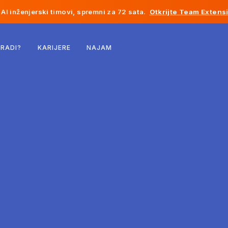
AI inženjerski timovi, spremni za 72 sata.
Otkrijte Team Extens
Belgija
 RADI?
KARIJERE
NAJAM
Francuska
Irska
Holandija
Švicarska
Sjedinjene Države
Bosna i Hercegovina
Estonija
Latvija
Moldavija