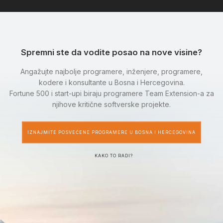
Spremni ste da vodite posao na nove visine?
Angažujte najbolje programere, inženjere, programere,
kodere i konsultante u Bosna i Hercegovina.
Fortune 500 i start-upi biraju programere Team Extension-a za
njihove kritične softverske projekte.
IZNAJMITE POSVEĆENE PROGRAMERE U BOSNA I HERCEGOVINA
KAKO TO RADI?