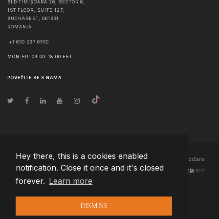
BLD TIMIȘOARA 26, SECTOR 6,
1ST FLOOR, SUITE 127,
BUCHAREST
,
061331
ROMANIA
+1 650 297 6550
MON-FRI 09:00-18:00 EET
POVEŽITE SE S NAMA
Hey there, this is a cookies enabled
© Autorska prava
2026
Team Extension Bosnia Herzegovina
- Sva prava zadržana
notification. Close it once and it's closed
Changelog
● Korišćenjem ove stranice slažete se sa našim
Pravila korištenja
and
forever.
Learn more
Politika privatnosti
DISMISS