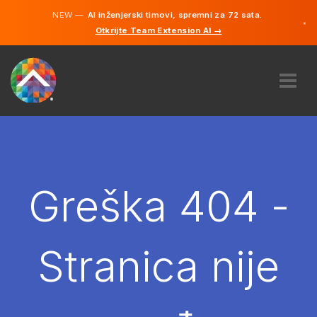
NEW —
AI inženjerski timovi, spremni za 72 sata.
×
Otkrijte Team Extension AI →
Bosanski
Engleski
O NAMA
STRUČNOST
KAKO TO RADI?
KARIJERE
Greška 404 -
NAJAM
BOSNA I HERCEGOVINA
Stranica nije
BS
POČNITE